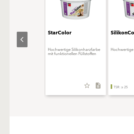
aObjekt
StarColor
SilikonCo
erungsmittelfreie
Hochwertige Silikonharzfarbe
Hochwertige 
onsfarbe - ELF extra
mit funktionellen Füllstoffen
star_border
description
star_border
description
TSR: ≥ 25