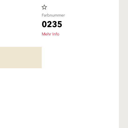
star_border
Farbnummer
0235
Mehr Info