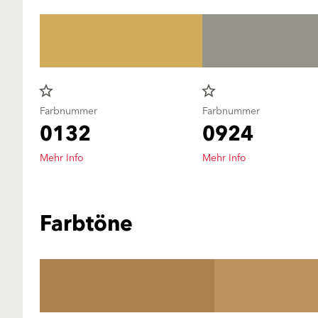
star_border
star_border
Farbnummer
Farbnummer
0132
0924
Mehr Info
Mehr Info
Farbtöne