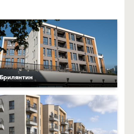
Брилянтин