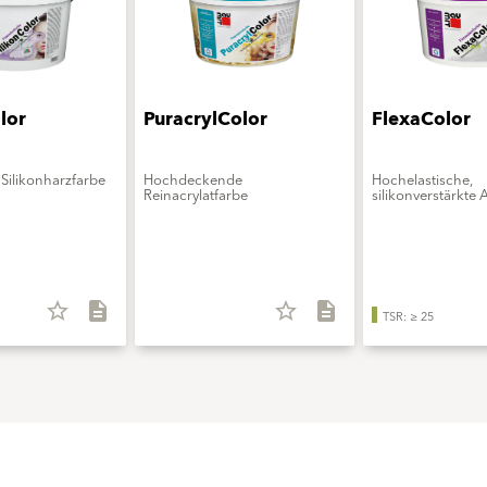
lor
PuracrylColor
FlexaColor
Silikonharzfarbe
Hochdeckende
Hochelastische,
Reinacrylatfarbe
silikonverstärkte 
star_border
description
star_border
description
TSR: ≥ 25