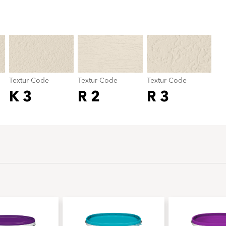
Textur-Code
color_name
Textur-Code
Textur-Code
Textur-Code
K 3
R 2
R 3