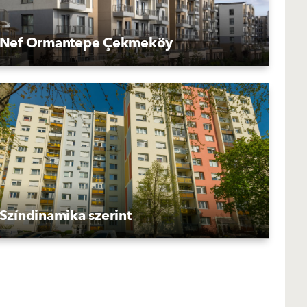
Nef Ormantepe Çekmeköy
Színdinamika szerint