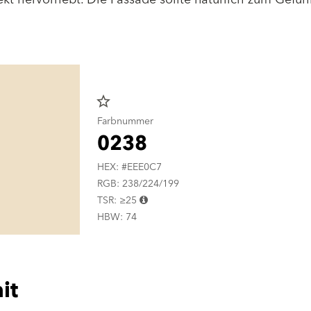
star_border
Farbnummer
0238
HEX: #EEE0C7
RGB: 238/224/199
TSR: ≥25
HBW: 74
it