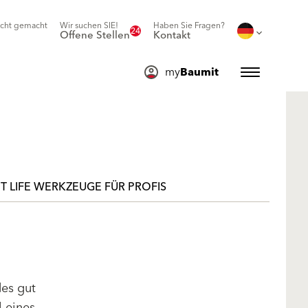
icht gemacht
Wir suchen SIE!
Haben Sie Fragen?
24
Offene Stellen
Kontakt
my
Baumit
T LIFE WERKZEUGE FÜR PROFIS
des gut
l eines