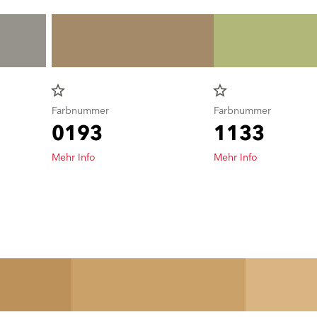
star_border
star_border
Farbnummer
Farbnummer
0193
1133
Mehr Info
Mehr Info