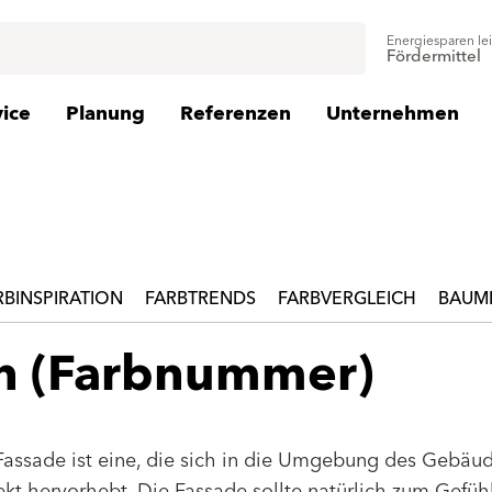
Energiesparen le
Fördermittel
vice
Planung
Referenzen
Unternehmen
RBINSPIRATION
FARBTRENDS
FARBVERGLEICH
BAUMI
en (Farbnummer)
Fassade ist eine, die sich in die Umgebung des Gebäu
jekt hervorhebt. Die Fassade sollte natürlich zum Gefüh