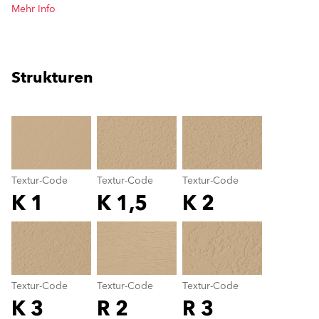
Mehr Info
Strukturen
clear
Textur-Code
Textur-Code
Textur-Code
K 1
K 1,5
K 2
Textur-Code
color_name
Textur-Code
Textur-Code
Textur-Code
K 3
R 2
R 3