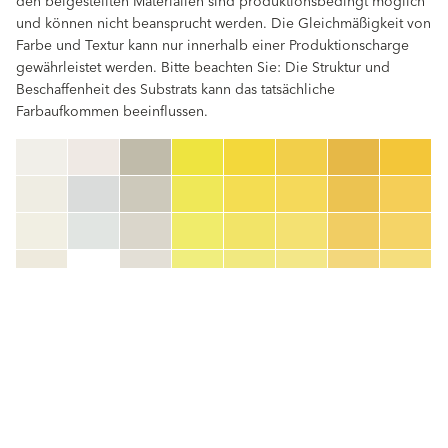
den beigestellten Materialien sind produktionsbedingt möglich
und können nicht beansprucht werden. Die Gleichmäßigkeit von
Farbe und Textur kann nur innerhalb einer Produktionscharge
gewährleistet werden. Bitte beachten Sie: Die Struktur und
Beschaffenheit des Substrats kann das tatsächliche
Farbaufkommen beeinflussen.
clear
Farbnummer
color_name
HEX:
hex_code
RGB:
rgb_code
TSR:
tsr_code