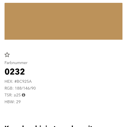
star_border
Farbnummer
0232
HEX: #BC925A
RGB: 188/146/90
TSR: ≥25
HBW: 29