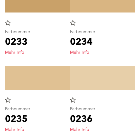
star_border
star_border
Farbnummer
Farbnummer
0233
0234
Mehr Info
Mehr Info
star_border
star_border
Farbnummer
Farbnummer
0235
0236
Mehr Info
Mehr Info