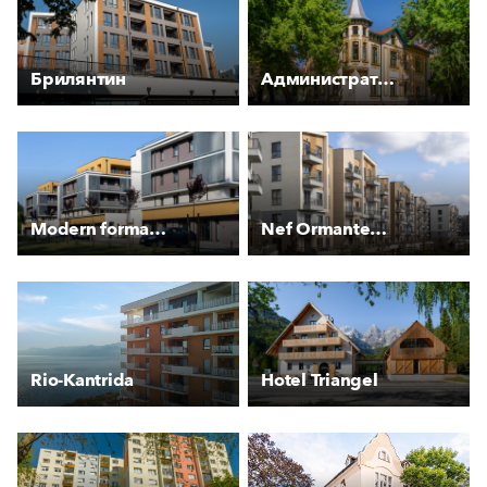
Брилянтин
Административна сграда на “Топливо“ АД
Modern forma és különleges szín
Nef Ormantepe Çekmeköy
Rio-Kantrida
Hotel Triangel