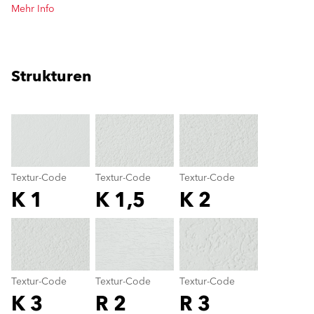
Mehr Info
Strukturen
clear
Textur-Code
Textur-Code
Textur-Code
K 1
K 1,5
K 2
Textur-Code
color_name
Textur-Code
Textur-Code
Textur-Code
K 3
R 2
R 3