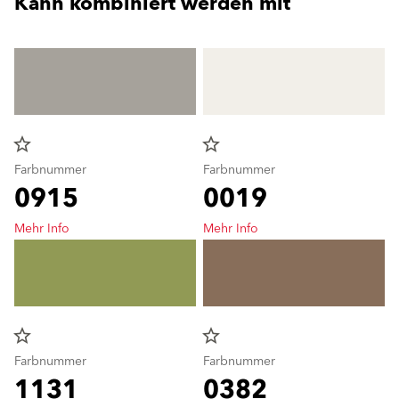
Kann kombiniert werden mit
star_border
star_border
Farbnummer
Farbnummer
0915
0019
Mehr Info
Mehr Info
star_border
star_border
Farbnummer
Farbnummer
1131
0382