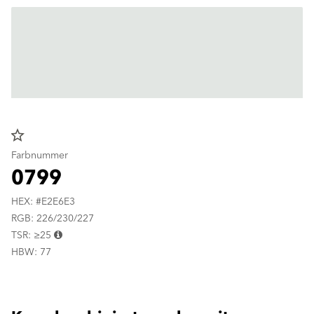
star_border
Farbnummer
0799
HEX: #E2E6E3
RGB: 226/230/227
TSR: ≥25
HBW: 77