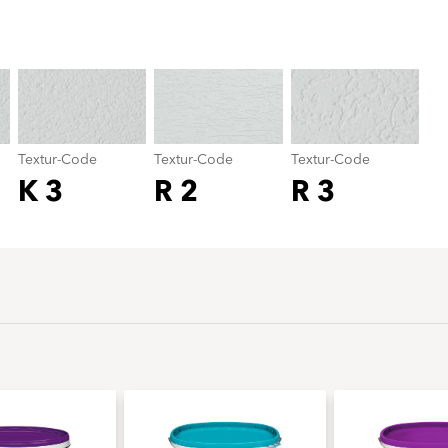
Textur-Code
color_name
Textur-Code
Textur-Code
Textur-Code
K 3
R 2
R 3