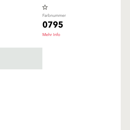
star_border
Farbnummer
0795
Mehr Info