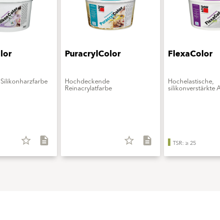
lor
PuracrylColor
FlexaColor
Silikonharzfarbe
Hochdeckende
Hochelastische,
Reinacrylatfarbe
silikonverstärkte 
star_border
description
star_border
description
TSR: ≥ 25