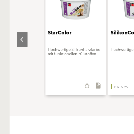
aObjekt
StarColor
SilikonCo
erungsmittelfreie
Hochwertige Silikonharzfarbe
Hochwertige 
onsfarbe - ELF extra
mit funktionellen Füllstoffen
star_border
description
star_border
description
TSR: ≥ 25