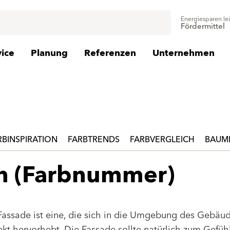
Energiesparen le
Fördermittel
vice
Planung
Referenzen
Unternehmen
RBINSPIRATION
FARBTRENDS
FARBVERGLEICH
BAUMI
en (Farbnummer)
Fassade ist eine, die sich in die Umgebung des Gebäu
jekt hervorhebt. Die Fassade sollte natürlich zum Gefüh