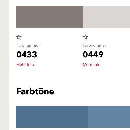
star_border
star_border
Farbnummer
Farbnummer
0433
0449
Mehr Info
Mehr Info
Farbtöne