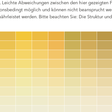
 Leichte Abweichungen zwischen den hier gezeigten F
tionsbedingt möglich und können nicht beansprucht we
hrleistet werden. Bitte beachten Sie: Die Struktur un
Farbnummer
color_name
HEX:
hex_code
RGB:
rgb_code
TSR:
tsr_code
HBW:
hbw_code
Mehr Info