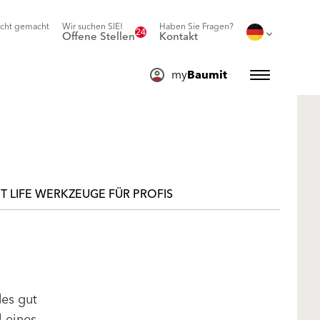
icht gemacht
Wir suchen SIE!
Haben Sie Fragen?
24
Offene Stellen
Kontakt
my
Baumit
T LIFE WERKZEUGE FÜR PROFIS
des gut
l eines