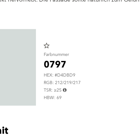
star_border
Farbnummer
0797
HEX: #D4DBD9
RGB: 212/219/217
TSR: ≥25
HBW: 69
it