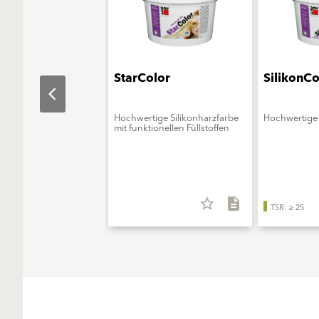
aObjekt
StarColor
SilikonCo
erungsmittelfreie
Hochwertige Silikonharzfarbe
Hochwertige 
onsfarbe - ELF extra
mit funktionellen Füllstoffen
star_border
description
star_border
description
TSR: ≥ 25