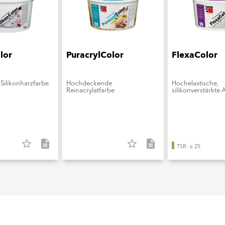
lor
PuracrylColor
FlexaColor
Silikonharzfarbe
Hochdeckende
Hochelastische,
Reinacrylatfarbe
silikonverstärkte 
star_border
description
star_border
description
TSR: ≥ 25