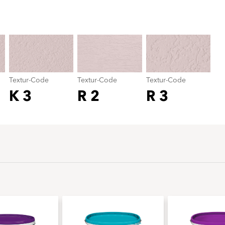
Textur-Code
color_name
Textur-Code
Textur-Code
Textur-Code
K 3
R 2
R 3