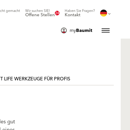
icht gemacht
Wir suchen SIE!
Haben Sie Fragen?
24
Offene Stellen
Kontakt
my
Baumit
T LIFE WERKZEUGE FÜR PROFIS
des gut
l eines