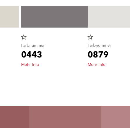
star_border
star_border
Farbnummer
Farbnummer
0443
0879
Mehr Info
Mehr Info