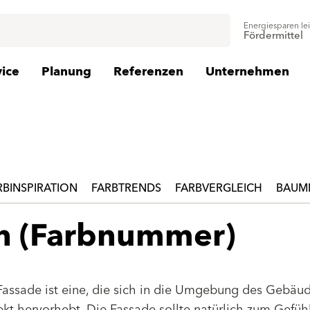
Energiesparen le
Fördermittel
vice
Planung
Referenzen
Unternehmen
RBINSPIRATION
FARBTRENDS
FARBVERGLEICH
BAUMI
en (Farbnummer)
Fassade ist eine, die sich in die Umgebung des Gebäu
jekt hervorhebt. Die Fassade sollte natürlich zum Gefüh