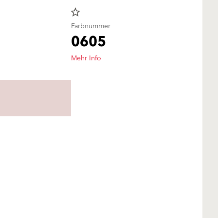
star_border
Farbnummer
0605
Mehr Info