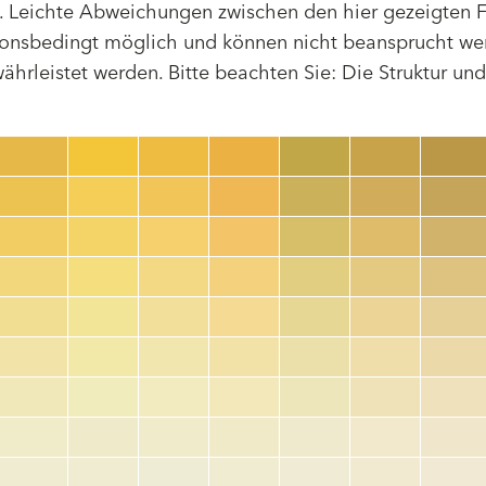
 Leichte Abweichungen zwischen den hier gezeigten F
tionsbedingt möglich und können nicht beansprucht we
hrleistet werden. Bitte beachten Sie: Die Struktur un
Farbnummer
color_name
HEX:
hex_code
RGB:
rgb_code
TSR:
tsr_code
HBW:
hbw_code
Mehr Info