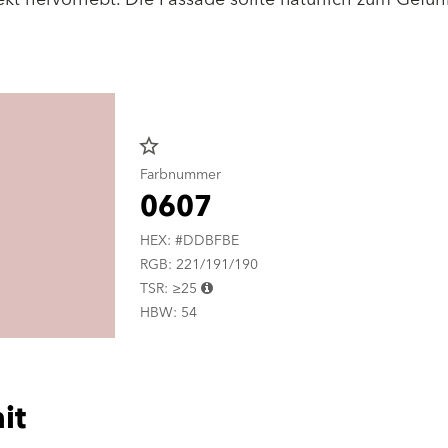
star_border
Farbnummer
0607
HEX: #DDBFBE
RGB: 221/191/190
TSR: ≥25
HBW: 54
it