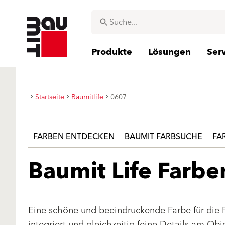
Produkte
Lösungen
Ser
Startseite
Baumitlife
0607
FARBEN ENTDECKEN
BAUMIT FARBSUCHE
FA
Baumit Life Farb
Eine schöne und beeindruckende Farbe für die 
integriert und gleichzeitig feine Details am Ob