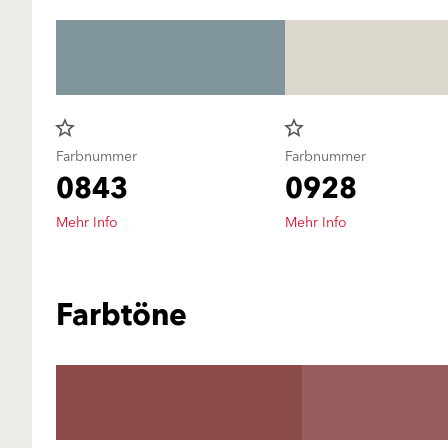
star_border
star_border
Farbnummer
Farbnummer
0843
0928
Mehr Info
Mehr Info
Farbtöne