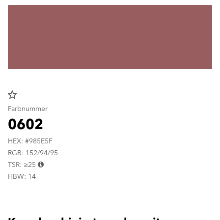
star_border
Farbnummer
0602
HEX: #985E5F
RGB: 152/94/95
TSR: ≥25
HBW: 14