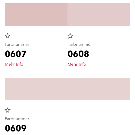
star_border
star_border
Farbnummer
Farbnummer
0607
0608
Mehr Info
Mehr Info
star_border
Farbnummer
0609