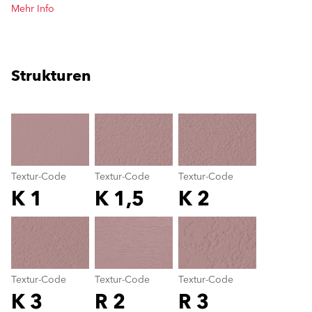
Mehr Info
Strukturen
clear
Textur-Code
Textur-Code
Textur-Code
K 1
K 1,5
K 2
Textur-Code
color_name
Textur-Code
Textur-Code
Textur-Code
K 3
R 2
R 3