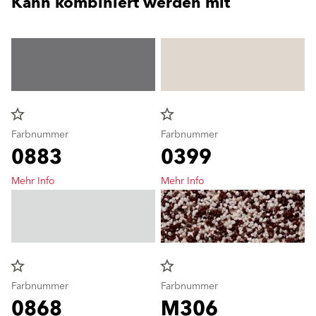
Kann kombiniert werden mit
star_border
star_border
Farbnummer
Farbnummer
0883
0399
Mehr Info
Mehr Info
star_border
star_border
Farbnummer
Farbnummer
0868
M306