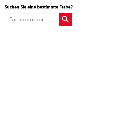
Suchen Sie eine bestimmte Farbe?
Produkte
Fördermittel
Endbeschichtungen
Wärmedämm-Verbundsysteme
Offene Stellen
Maschinenputze außen
Sanova Saniersysteme
Lösungen
Gesünder Wohnen
Endbeschichtungen
Innenfarben
Wärmedämm-Verbundsysteme
Spachtelmassen
Maschinenputze außen
Innenputze
Sanova Saniersysteme
Saniersysteme
Gesünder Wohnen