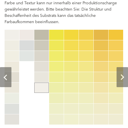
Farbe und Textur kann nur innerhalb einer Produktionscharge
gewährleistet werden. Bitte beachten Sie: Die Struktur und
Beschaffenheit des Substrats kann das tatsächliche
Farbaufkommen beeinflussen.
clear
Farbnummer
color_name
HEX:
hex_code
RGB:
rgb_code
TSR:
tsr_code
HBW:
hbw_code
Mehr Info