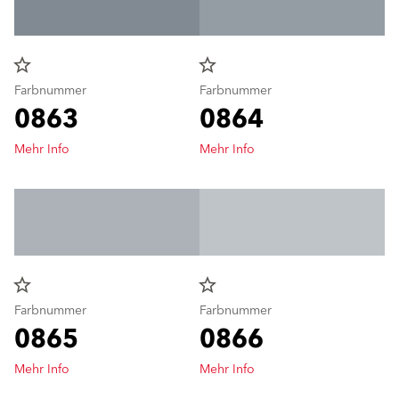
star_border
star_border
Farbnummer
Farbnummer
0863
0864
Mehr Info
Mehr Info
star_border
star_border
Farbnummer
Farbnummer
0865
0866
Mehr Info
Mehr Info