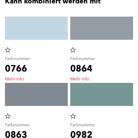
Kann kombiniert werden mit
star_border
star_border
Farbnummer
Farbnummer
0766
0864
Mehr Info
Mehr Info
star_border
star_border
Farbnummer
Farbnummer
0863
0982