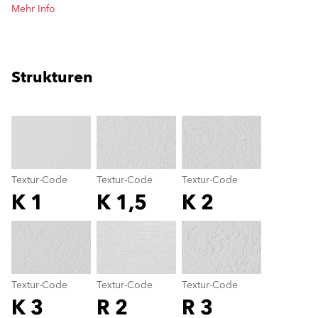
Mehr Info
Strukturen
clear
Textur-Code
Textur-Code
Textur-Code
K 1
K 1,5
K 2
Textur-Code
color_name
Textur-Code
Textur-Code
Textur-Code
K 3
R 2
R 3