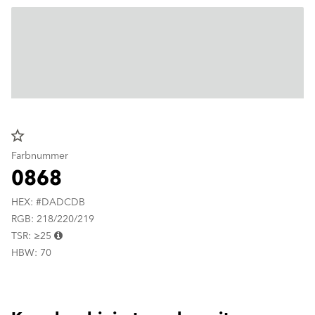
star_border
Farbnummer
0868
HEX: #DADCDB
RGB: 218/220/219
TSR: ≥25
HBW: 70