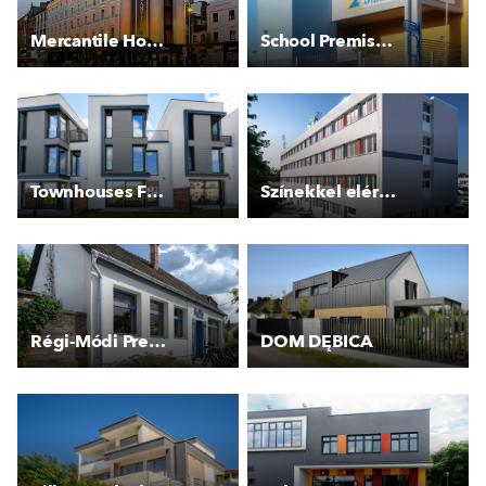
Mercantile Hotel
School Premises - Artemida, Greece
Townhouses F - Top´rezidence Pomezí II.
Színekkel elért változatosság
Régi-Módi Presszó
DOM DĘBICA