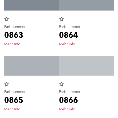
star_border
star_border
Farbnummer
Farbnummer
0863
0864
Mehr Info
Mehr Info
star_border
star_border
Farbnummer
Farbnummer
0865
0866
Mehr Info
Mehr Info