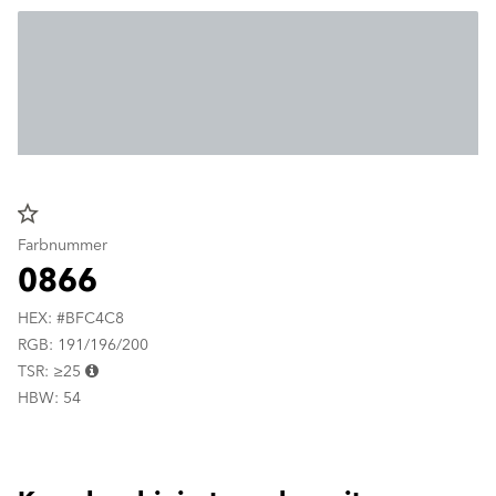
star_border
Farbnummer
0866
HEX: #BFC4C8
RGB: 191/196/200
TSR: ≥25
HBW: 54