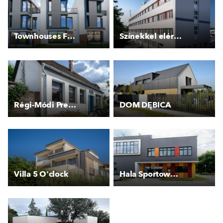
Townhouses F - Top´rezidence Pomezí II.
Színekkel elért változatosság
Régi-Módi Presszó
DOM DĘBICA
Villa 5 O'clock
Hala Sportowa OSiR Bemowo