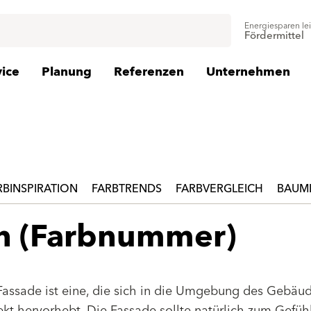
Energiesparen le
Fördermittel
vice
Planung
Referenzen
Unternehmen
RBINSPIRATION
FARBTRENDS
FARBVERGLEICH
BAUMI
en (Farbnummer)
Fassade ist eine, die sich in die Umgebung des Gebäu
jekt hervorhebt. Die Fassade sollte natürlich zum Gefüh