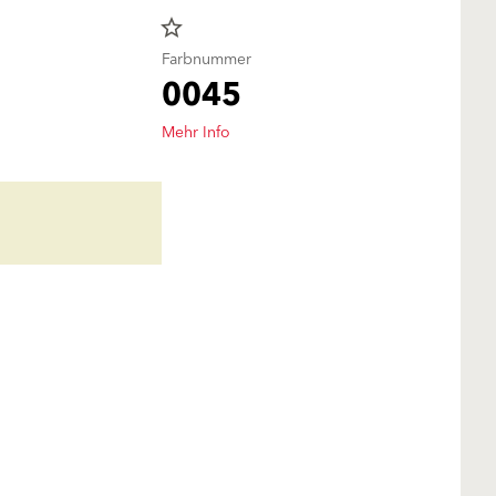
star_border
Farbnummer
0045
Mehr Info