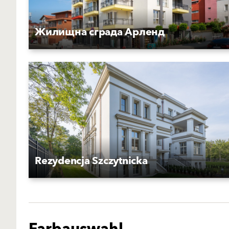
Жилищна сграда Арленд
Rezydencja Szczytnicka