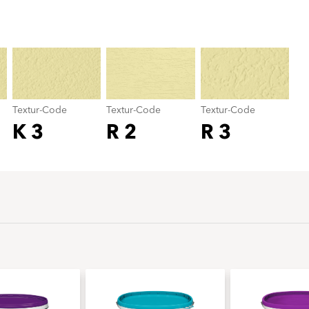
Textur-Code
color_name
Textur-Code
Textur-Code
Textur-Code
K 3
R 2
R 3