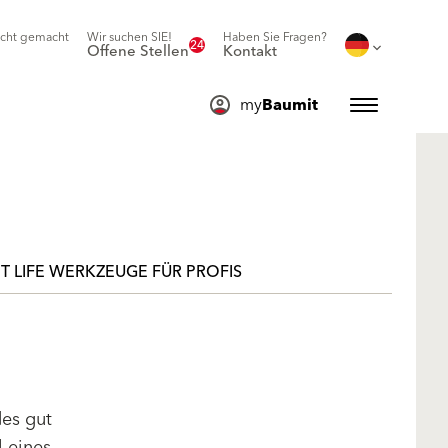
icht gemacht
Wir suchen SIE!
Haben Sie Fragen?
24
Offene Stellen
Kontakt
my
Baumit
T LIFE WERKZEUGE FÜR PROFIS
des gut
l eines