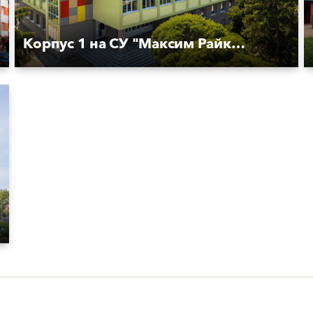
Корпус 1 на СУ "Максим Райкович''