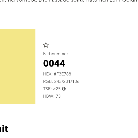
star_border
Farbnummer
0044
HEX: #F3E788
RGB: 243/231/136
TSR: ≥25
HBW: 73
it