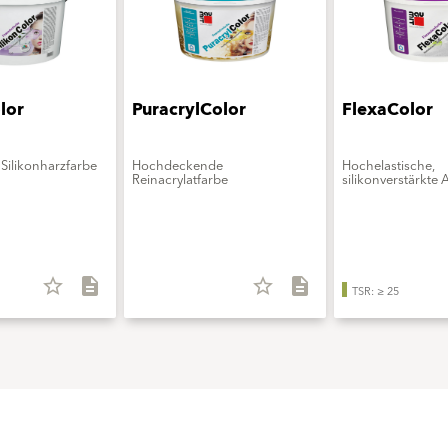
lor
PuracrylColor
FlexaColor
Silikonharzfarbe
Hochdeckende
Hochelastische,
Reinacrylatfarbe
silikonverstärkte 
star_border
description
star_border
description
TSR: ≥ 25