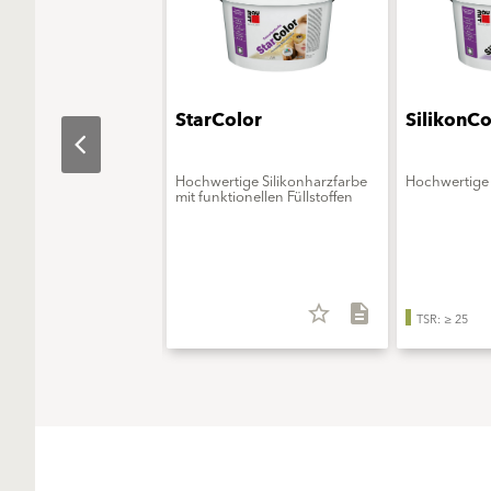
aObjekt
StarColor
SilikonCo
erungsmittelfreie
Hochwertige Silikonharzfarbe
Hochwertige 
onsfarbe - ELF extra
mit funktionellen Füllstoffen
star_border
description
star_border
description
TSR: ≥ 25