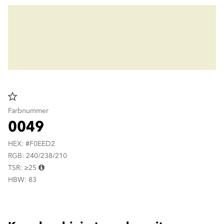
star_border
Farbnummer
0049
HEX: #F0EED2
RGB: 240/238/210
TSR: ≥25
HBW: 83