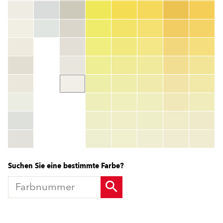
Farbnummer
color_name
HEX:
hex_code
RGB:
rgb_code
TSR:
tsr_code
HBW:
hbw_code
Mehr Info
Suchen Sie eine bestimmte Farbe?