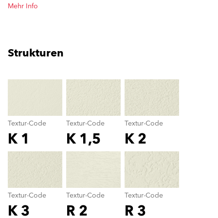
Mehr Info
Strukturen
clear
Textur-Code
Textur-Code
Textur-Code
K 1
K 1,5
K 2
Textur-Code
color_name
Textur-Code
Textur-Code
Textur-Code
K 3
R 2
R 3