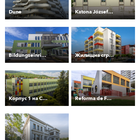
Dune
Katona József Gimnázium tornacsarnoka
Bildungseinrichtung Tove Jansson
Жилищна сграда Арленд
Корпус 1 на СУ "Максим Райкович''
Reforma de Fachadas EIM Arela