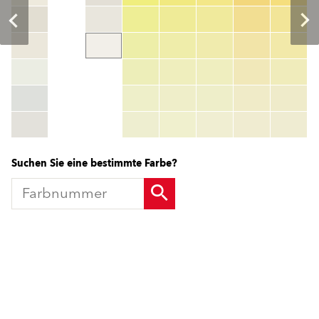
Farbnummer
color_name
HEX:
hex_code
RGB:
rgb_code
TSR:
tsr_code
HBW:
hbw_code
Mehr Info
Suchen Sie eine bestimmte Farbe?
Produkte
Fördermittel
Endbeschichtungen
Wärmedämm-Verbundsysteme
Offene Stellen