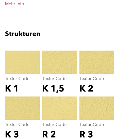
Mehr Info
Strukturen
clear
Textur-Code
Textur-Code
Textur-Code
K 1
K 1,5
K 2
Textur-Code
color_name
Textur-Code
Textur-Code
Textur-Code
K 3
R 2
R 3