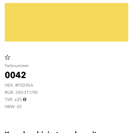
star_border
Farbnummer
0042
HEX: #F5D95A
RGB: 245/217/90
TSR: ≥25
HBW: 65