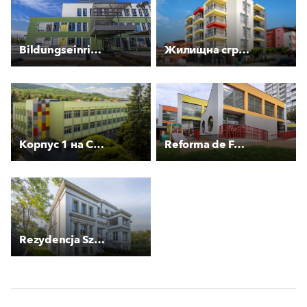
Bildungseinrichtung Tove Jansson
Жилищна сграда Арленд
Корпус 1 на СУ "Максим Райкович''
Reforma de Fachadas EIM Arela
Rezydencja Szczytnicka