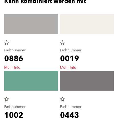
Kann kombiniert werden mit
star_border
star_border
Farbnummer
Farbnummer
0886
0019
Mehr Info
Mehr Info
star_border
star_border
Farbnummer
Farbnummer
1002
0443