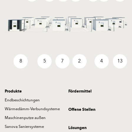
8
5
7
2
4
13
Produkte
Fördermittel
Endbeschichtungen
Wärmedämm-Verbundsysteme
Offene Stellen
Maschinenputze außen
Sanova Saniersysteme
Lösungen