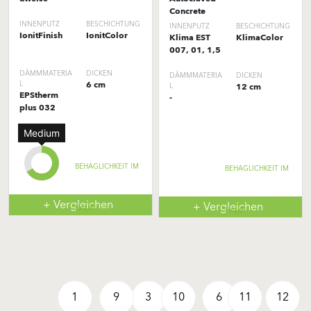
Concrete
INNENPUTZ
BESCHICHTUNG
INNENPUTZ
BESCHICHTUNG
IonitFinish
IonitColor
Klima EST
KlimaColor
007, 01, 1,5
DÄMMMATERIA
DICKEN
DÄMMMATERIA
DICKEN
L
6 cm
L
12 cm
EPStherm
-
plus 032
Medium
BEHAGLICHKEIT IM
BEHAGLICHKEIT IM
+ Vergleichen
+ Vergleichen
HAUS
HAUS
1
9
3
10
6
11
12