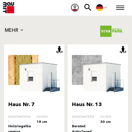
MEHR
Haus Nr. 7
Haus Nr. 13
WANDMATERIA
DICKEN
WANDMATERIA
DICKEN
L
18 cm
L
30 cm
Holzriegelba
Berated
uweise
Autoclaved