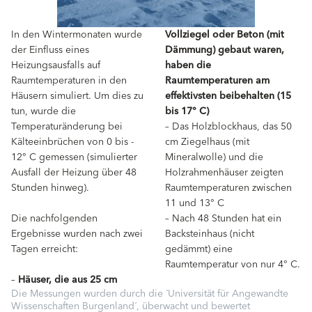
In den Wintermonaten wurde
Vollziegel oder Beton (mit
der Einfluss eines
Dämmung) gebaut waren,
Heizungsausfalls auf
haben die
Raumtemperaturen in den
Raumtemperaturen am
Häusern simuliert. Um dies zu
effektivsten beibehalten (15
tun, wurde die
bis 17° C)
Temperaturänderung bei
– Das Holzblockhaus, das 50
Kälteeinbrüchen von 0 bis -
cm Ziegelhaus (mit
12° C gemessen (simulierter
Mineralwolle) und die
Ausfall der Heizung über 48
Holzrahmenhäuser zeigten
Stunden hinweg).
Raumtemperaturen zwischen
11 und 13° C
Die nachfolgenden
– Nach 48 Stunden hat ein
Ergebnisse wurden nach zwei
Backsteinhaus (nicht
Tagen erreicht:
gedämmt) eine
Raumtemperatur von nur 4° C.
–
Häuser, die aus 25 cm
Die Messungen wurden durch die ´Universität für Angewandte
Wissenschaften Burgenland´, überwacht und bewertet