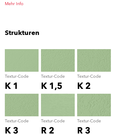
Mehr Info
Strukturen
clear
Textur-Code
Textur-Code
Textur-Code
K 1
K 1,5
K 2
Textur-Code
color_name
Textur-Code
Textur-Code
Textur-Code
K 3
R 2
R 3