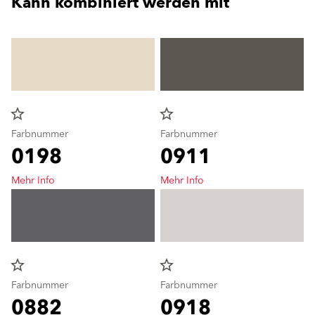
Kann kombiniert werden mit
star_border
star_border
Farbnummer
Farbnummer
0198
0911
Mehr Info
Mehr Info
star_border
star_border
Farbnummer
Farbnummer
0882
0918