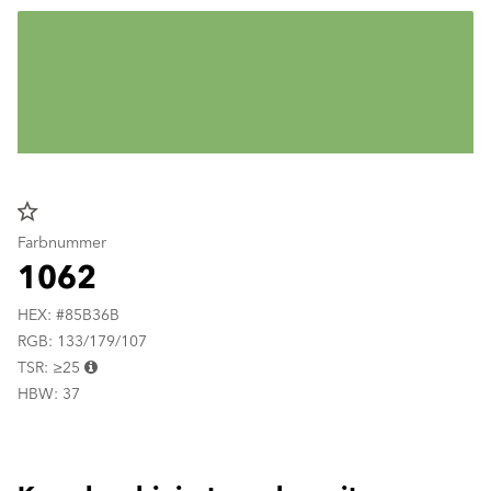
star_border
Farbnummer
1062
HEX: #85B36B
RGB: 133/179/107
TSR: ≥25
HBW: 37