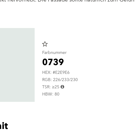
star_border
Farbnummer
0739
HEX: #E2E9E6
RGB: 226/233/230
TSR: ≥25
HBW: 80
it