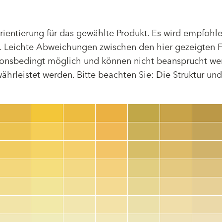
Orientierung für das gewählte Produkt. Es wird empfoh
 Leichte Abweichungen zwischen den hier gezeigten F
tionsbedingt möglich und können nicht beansprucht we
hrleistet werden. Bitte beachten Sie: Die Struktur un
Farbnummer
color_name
HEX:
hex_code
RGB:
rgb_code
TSR:
tsr_code
HBW:
hbw_code