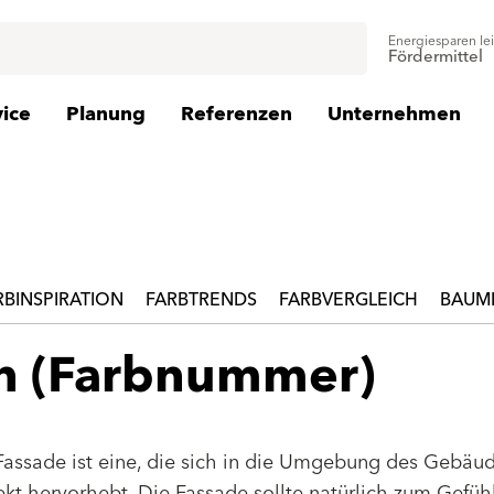
Energiesparen le
Fördermittel
vice
Planung
Referenzen
Unternehmen
RBINSPIRATION
FARBTRENDS
FARBVERGLEICH
BAUMI
en (Farbnummer)
Fassade ist eine, die sich in die Umgebung des Gebäu
jekt hervorhebt. Die Fassade sollte natürlich zum Gefüh