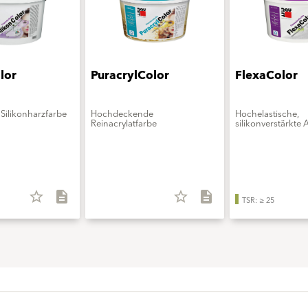
lor
PuracrylColor
FlexaColor
Silikonharzfarbe
Hochdeckende
Hochelastische,
Reinacrylatfarbe
silikonverstärkte 
star_border
description
star_border
description
TSR: ≥ 25