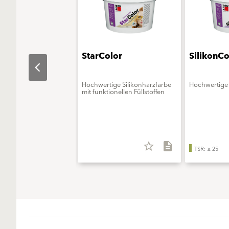
aObjekt
StarColor
SilikonCo
erungsmittelfreie
Hochwertige Silikonharzfarbe
Hochwertige 
onsfarbe - ELF extra
mit funktionellen Füllstoffen
star_border
description
star_border
description
TSR: ≥ 25