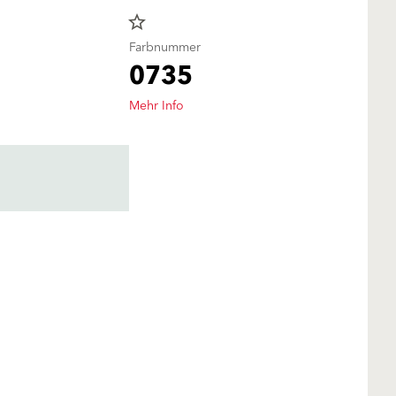
star_border
Farbnummer
0735
Mehr Info