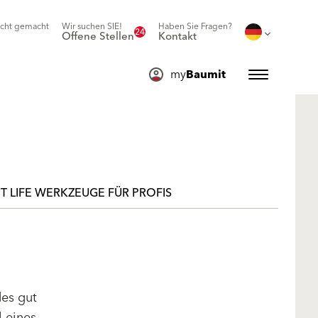
icht gemacht
Wir suchen SIE!
Haben Sie Fragen?
24
Offene Stellen
Kontakt
my
Baumit
T LIFE WERKZEUGE FÜR PROFIS
des gut
l eines