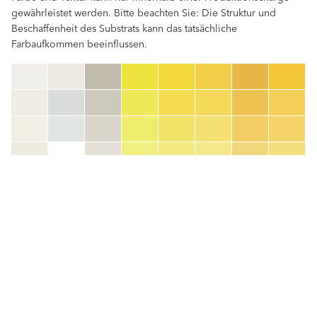
gewährleistet werden. Bitte beachten Sie: Die Struktur und
Beschaffenheit des Substrats kann das tatsächliche
Farbaufkommen beeinflussen.
clear
Farbnummer
color_name
HEX:
hex_code
RGB:
rgb_code
TSR:
tsr_code
HBW:
hbw_code
Mehr Info