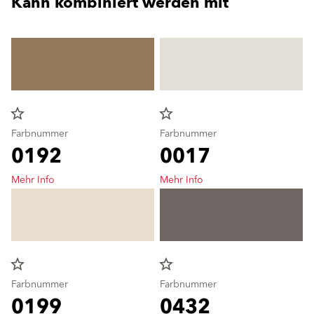
Kann kombiniert werden mit
star_border
star_border
Farbnummer
Farbnummer
0192
0017
Mehr Info
Mehr Info
star_border
star_border
Farbnummer
Farbnummer
0199
0432