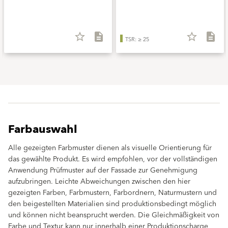
star_border
description
star_border
description
TSR: ≥ 25
Farbauswahl
Alle gezeigten Farbmuster dienen als visuelle Orientierung für
das gewählte Produkt. Es wird empfohlen, vor der vollständigen
Anwendung Prüfmuster auf der Fassade zur Genehmigung
aufzubringen. Leichte Abweichungen zwischen den hier
gezeigten Farben, Farbmustern, Farbordnern, Naturmustern und
den beigestellten Materialien sind produktionsbedingt möglich
und können nicht beansprucht werden. Die Gleichmäßigkeit von
Farbe und Textur kann nur innerhalb einer Produktionscharge