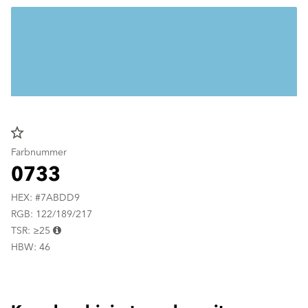
star_border
Farbnummer
0733
HEX: #7ABDD9
RGB: 122/189/217
TSR: ≥25
HBW: 46