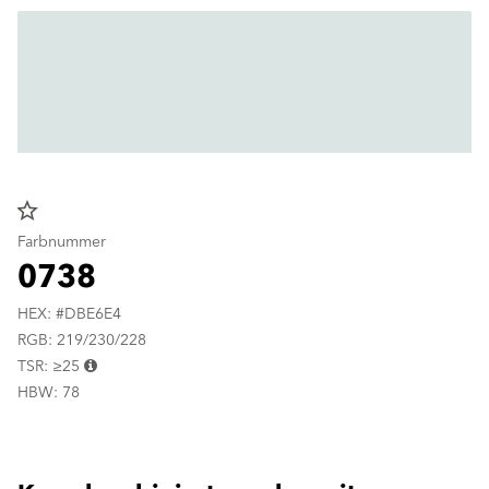
star_border
Farbnummer
0738
HEX: #DBE6E4
RGB: 219/230/228
TSR: ≥25
HBW: 78