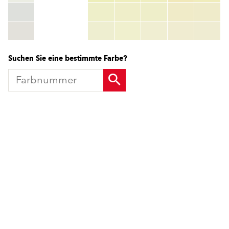
HEX:
hex_code
RGB:
rgb_code
TSR:
tsr_code
HBW:
hbw_code
Mehr Info
Suchen Sie eine bestimmte Farbe?
Produkte
Fördermittel
Endbeschichtungen
Wärmedämm-Verbundsysteme
Offene Stellen
Maschinenputze außen
Sanova Saniersysteme
Lösungen
Gesünder Wohnen
Endbeschichtungen
Innenfarben
Wärmedämm-Verbundsysteme