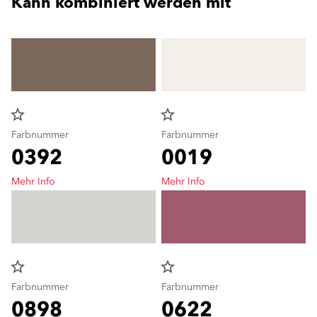
Kann kombiniert werden mit
star_border
star_border
Farbnummer
Farbnummer
0392
0019
Mehr Info
Mehr Info
star_border
star_border
Farbnummer
Farbnummer
0898
0622