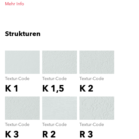
Mehr Info
Strukturen
clear
Textur-Code
Textur-Code
Textur-Code
K 1
K 1,5
K 2
Textur-Code
color_name
Textur-Code
Textur-Code
Textur-Code
K 3
R 2
R 3