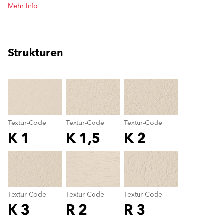
Mehr Info
Strukturen
clear
Textur-Code
Textur-Code
Textur-Code
K 1
K 1,5
K 2
Textur-Code
color_name
Textur-Code
Textur-Code
Textur-Code
K 3
R 2
R 3