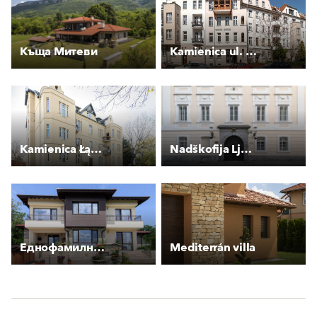
Къща Митеви
Kamienica ul. Wesoła 38-48
Kamienica Łąki Zamkowe 10
Nadškofija Ljubljana
Еднофамилна къща
Mediterrán villa