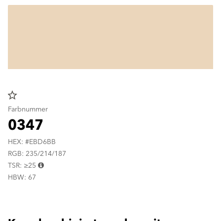
star_border
Farbnummer
0347
HEX: #EBD6BB
RGB: 235/214/187
TSR: ≥25
HBW: 67