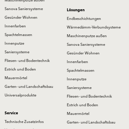
Maschinenputze außen
Sanova Saniersysteme
Lösungen
Gesünder Wohnen
Endbeschichtungen
Innenfarben
Wärmedämm-Verbundsysteme
Spachtelmassen
Maschinenputze außen
Innenputze
Sanova Saniersysteme
Saniersysteme
Gesünder Wohnen
Fliesen- und Bodentechnik
Innenfarben
Estrich und Boden
Spachtelmassen
Mauermörtel
Innenputze
Garten- und Landschaftsbau
Saniersysteme
Universalprodukte
Fliesen- und Bodentechnik
Estrich und Boden
Service
Mauermörtel
Technische Zusatzinfos
Garten- und Landschaftsbau