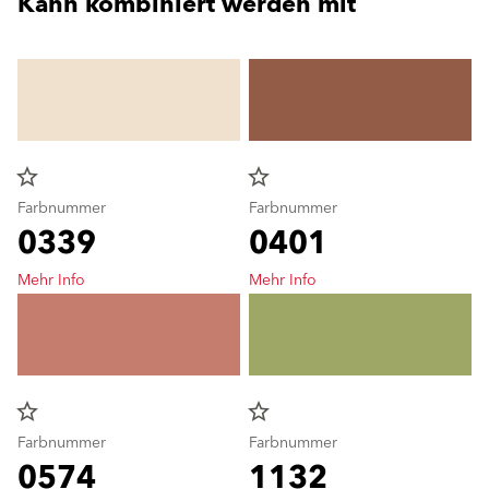
Kann kombiniert werden mit
star_border
star_border
Farbnummer
Farbnummer
0339
0401
Mehr Info
Mehr Info
star_border
star_border
Farbnummer
Farbnummer
0574
1132