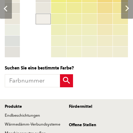
Farbnummer
color_name
HEX:
hex_code
RGB:
rgb_code
TSR:
tsr_code
HBW:
hbw_code
Mehr Info
Suchen Sie eine bestimmte Farbe?
Produkte
Fördermittel
Endbeschichtungen
Wärmedämm-Verbundsysteme
Offene Stellen