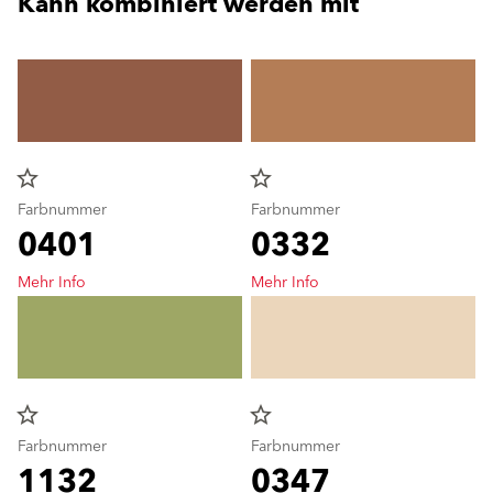
Kann kombiniert werden mit
star_border
star_border
Farbnummer
Farbnummer
0401
0332
Mehr Info
Mehr Info
star_border
star_border
Farbnummer
Farbnummer
1132
0347