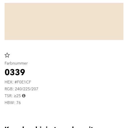
star_border
Farbnummer
0339
HEX: #F0E1CF
RGB: 240/225/207
TSR: ≥25
HBW: 76