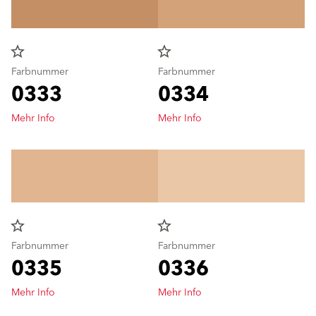
star_border
star_border
Farbnummer
Farbnummer
0333
0334
Mehr Info
Mehr Info
star_border
star_border
Farbnummer
Farbnummer
0335
0336
Mehr Info
Mehr Info