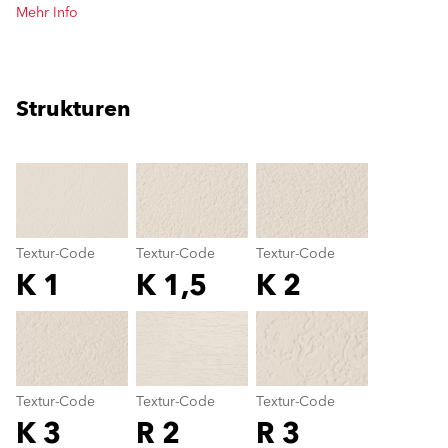
Mehr Info
Strukturen
clear
Textur-Code
Textur-Code
Textur-Code
K 1
K 1,5
K 2
Textur-Code
color_name
Textur-Code
Textur-Code
Textur-Code
K 3
R 2
R 3