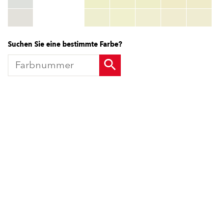
RGB:
rgb_code
TSR:
tsr_code
HBW:
hbw_code
Mehr Info
Suchen Sie eine bestimmte Farbe?
Produkte
Fördermittel
Endbeschichtungen
Wärmedämm-Verbundsysteme
Offene Stellen
Maschinenputze außen
Sanova Saniersysteme
Lösungen
Gesünder Wohnen
Endbeschichtungen
Innenfarben
Wärmedämm-Verbundsysteme
Spachtelmassen
Maschinenputze außen