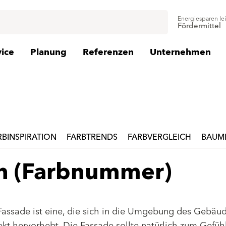
Energiesparen le
Fördermittel
vice
Planung
Referenzen
Unternehmen
RBINSPIRATION
FARBTRENDS
FARBVERGLEICH
BAUMI
en (Farbnummer)
Fassade ist eine, die sich in die Umgebung des Gebäu
jekt hervorhebt. Die Fassade sollte natürlich zum Gefüh