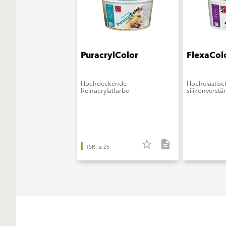
PuracrylColor
FlexaCol
Hochdeckende
Hochelastisc
Reinacrylatfarbe
silikonverstä
star_border
description
TSR: ≥ 25