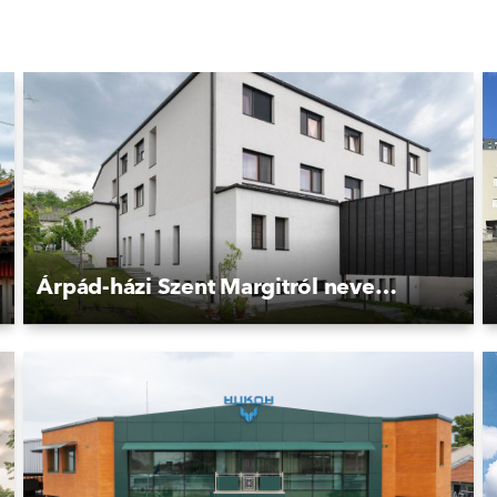
Árpád-házi Szent Margitról nevezett Domonkos Nővérek Kolostora