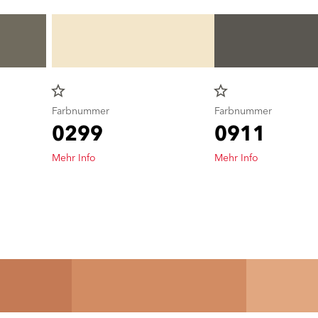
star_border
star_border
Farbnummer
Farbnummer
0299
0911
Mehr Info
Mehr Info