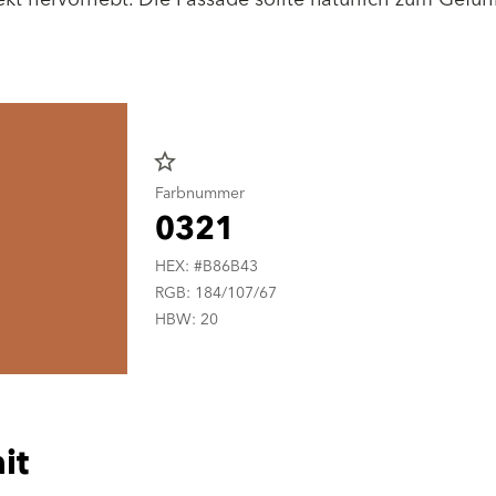
star_border
Farbnummer
0321
HEX: #B86B43
RGB: 184/107/67
HBW: 20
it