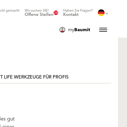
icht gemacht
Wir suchen SIE!
Haben Sie Fragen?
24
Offene Stellen
Kontakt
my
Baumit
T LIFE WERKZEUGE FÜR PROFIS
des gut
l eines