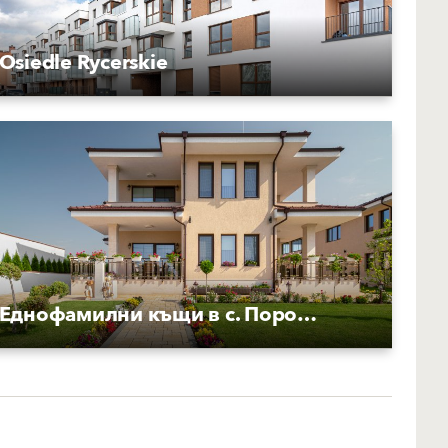
Osiedle Rycerskie
Еднофамилни къщи в с. Поройно