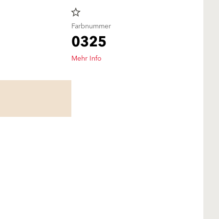
star_border
Farbnummer
0325
Mehr Info