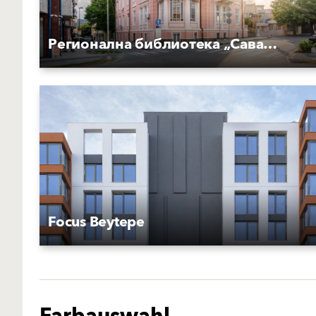
Регионална библиотека „Сава Доброплодни“
Focus Beytepe