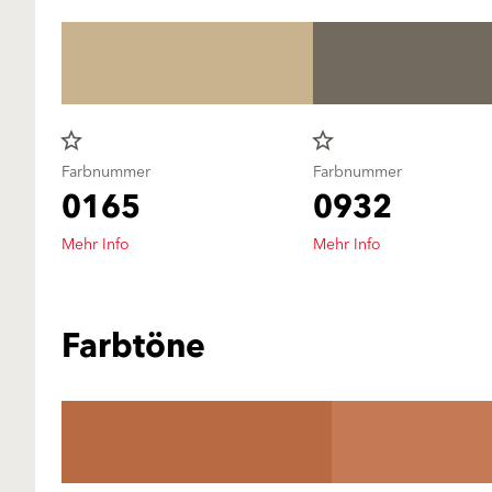
star_border
star_border
Farbnummer
Farbnummer
0165
0932
Mehr Info
Mehr Info
Farbtöne