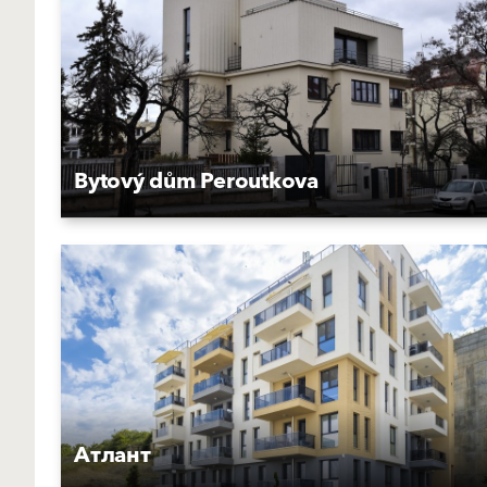
Bytový dům Peroutkova
Атлант