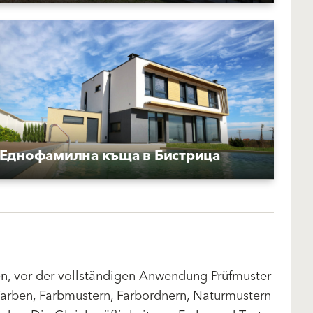
Еднофамилна къща в Бистрица
len, vor der vollständigen Anwendung Prüfmuster
arben, Farbmustern, Farbordnern, Naturmustern