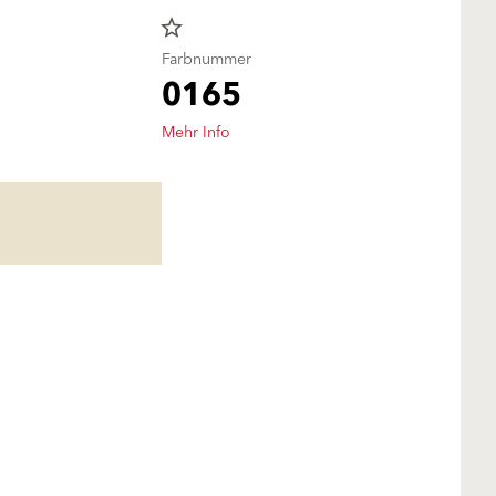
star_border
Farbnummer
0165
Mehr Info