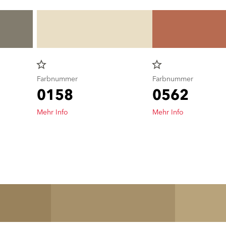
star_border
star_border
Farbnummer
Farbnummer
0158
0562
Mehr Info
Mehr Info