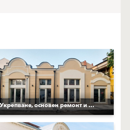
Укрепване, основен ремонт и реставрация на фасада към ул. "Г. С. Раковски"