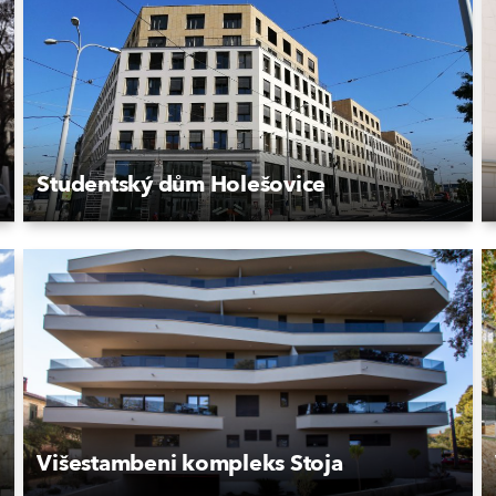
Studentský dům Holešovice
Višestambeni kompleks Stoja