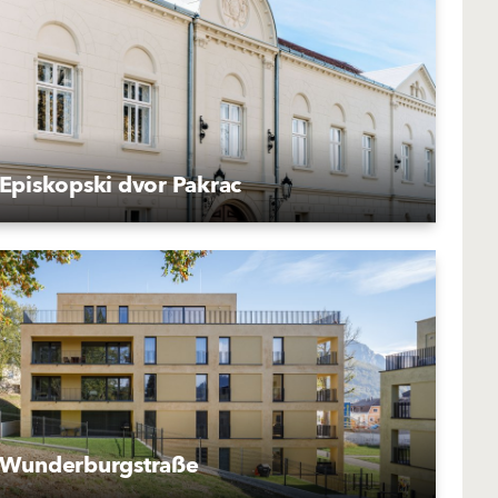
Episkopski dvor Pakrac
Wunderburgstraße