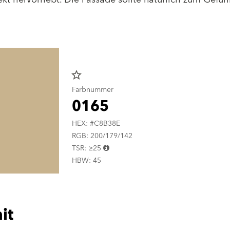
star_border
Farbnummer
0165
HEX: #C8B38E
RGB: 200/179/142
TSR: ≥25
HBW: 45
it