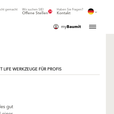
icht gemacht
Wir suchen SIE!
Haben Sie Fragen?
24
Offene Stellen
Kontakt
my
Baumit
T LIFE WERKZEUGE FÜR PROFIS
des gut
l eines