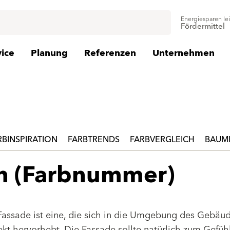
Energiesparen le
Fördermittel
vice
Planung
Referenzen
Unternehmen
RBINSPIRATION
FARBTRENDS
FARBVERGLEICH
BAUMI
en (Farbnummer)
Fassade ist eine, die sich in die Umgebung des Gebäu
jekt hervorhebt. Die Fassade sollte natürlich zum Gefüh