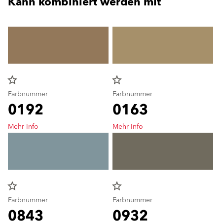
Kann kombiniert werden mit
star_border
star_border
Farbnummer
Farbnummer
0192
0163
Mehr Info
Mehr Info
star_border
star_border
Farbnummer
Farbnummer
0843
0932