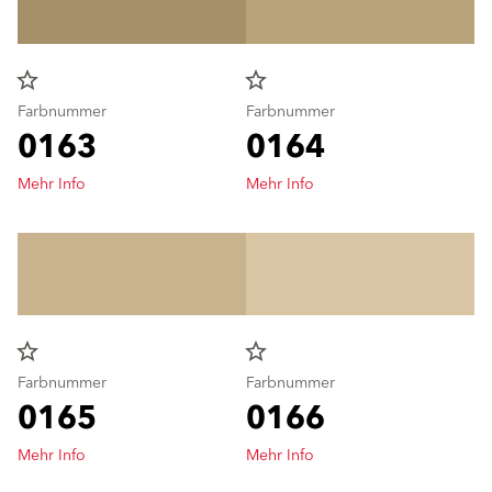
star_border
star_border
Farbnummer
Farbnummer
0163
0164
Mehr Info
Mehr Info
star_border
star_border
Farbnummer
Farbnummer
0165
0166
Mehr Info
Mehr Info