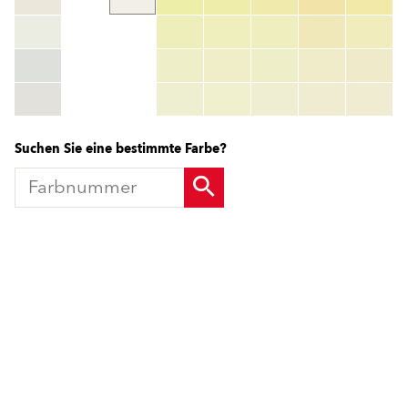
color_name
HEX:
hex_code
RGB:
rgb_code
TSR:
tsr_code
HBW:
hbw_code
Mehr Info
Suchen Sie eine bestimmte Farbe?
Produkte
Fördermittel
Endbeschichtungen
Wärmedämm-Verbundsysteme
Offene Stellen
Maschinenputze außen
Sanova Saniersysteme
Lösungen
Gesünder Wohnen
Endbeschichtungen