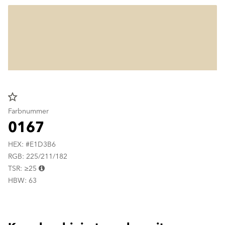
star_border
Farbnummer
0167
HEX: #E1D3B6
RGB: 225/211/182
TSR: ≥25
HBW: 63