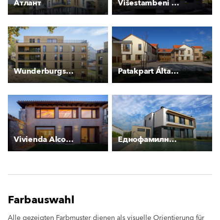
Атлант
Višestambeni kompleks Stoja
Wunderburgstraße
Patakpart Általalános Iskola
Vivienda Alcoba
Еднофамилна къща в Бистрица
Farbauswahl
Alle gezeigten Farbmuster dienen als visuelle Orientierung für