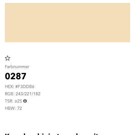
star_border
Farbnummer
0287
HEX: #F3DDB6
RGB: 243/221/182
TSR: ≥25
HBW: 72