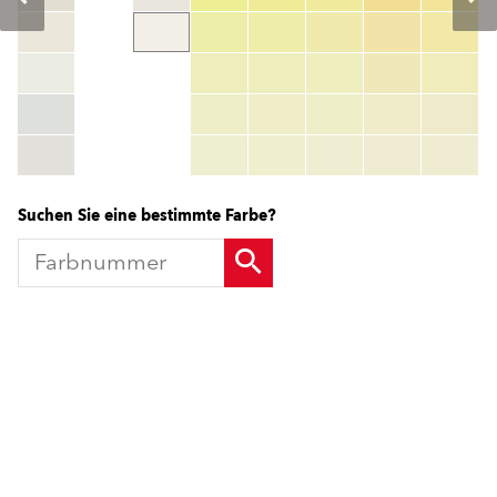
Farbnummer
color_name
HEX:
hex_code
RGB:
rgb_code
TSR:
tsr_code
HBW:
hbw_code
Mehr Info
Suchen Sie eine bestimmte Farbe?
Produkte
Fördermittel
Endbeschichtungen
Wärmedämm-Verbundsysteme
Offene Stellen
Maschinenputze außen
Sanova Saniersysteme