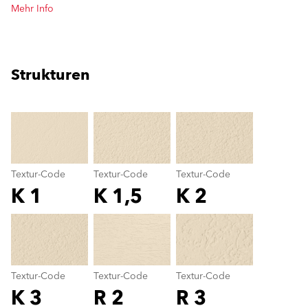
Mehr Info
Strukturen
clear
Textur-Code
Textur-Code
Textur-Code
K 1
K 1,5
K 2
Textur-Code
color_name
Textur-Code
Textur-Code
Textur-Code
K 3
R 2
R 3