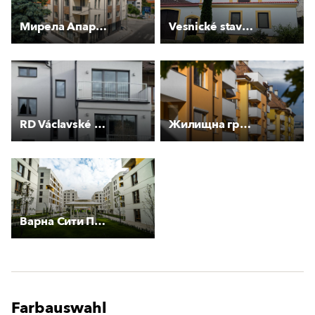
Мирела Апартманс
Vesnické stavení Měkynec
RD Václavské Předměstí
Жилищна група на ул. Ралевица
Варна Сити Парк
Farbauswahl