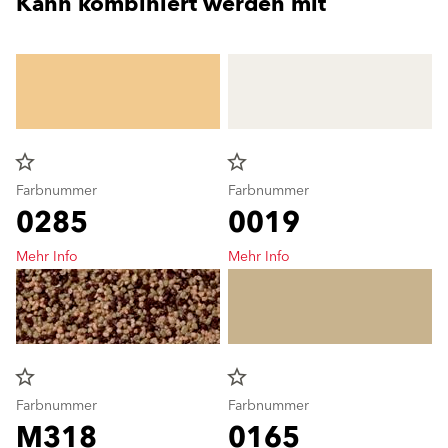
Kann kombiniert werden mit
star_border
star_border
Farbnummer
Farbnummer
0285
0019
Mehr Info
Mehr Info
star_border
star_border
Farbnummer
Farbnummer
M318
0165