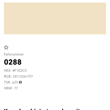
star_border
Farbnummer
0288
HEX: #F1E2C5
RGB: 241/226/197
TSR: ≥25
HBW: 77