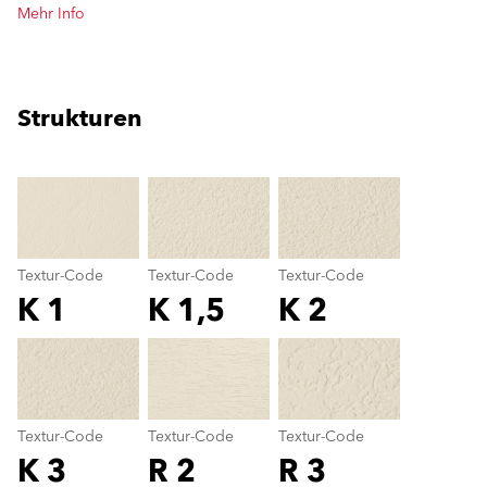
Mehr Info
Strukturen
clear
Textur-Code
Textur-Code
Textur-Code
K 1
K 1,5
K 2
Textur-Code
color_name
Textur-Code
Textur-Code
Textur-Code
K 3
R 2
R 3