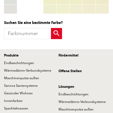
RGB:
rgb_code
TSR:
tsr_code
HBW:
hbw_code
Mehr Info
Suchen Sie eine bestimmte Farbe?
Produkte
Fördermittel
Endbeschichtungen
Wärmedämm-Verbundsysteme
Offene Stellen
Maschinenputze außen
Sanova Saniersysteme
Lösungen
Gesünder Wohnen
Endbeschichtungen
Innenfarben
Wärmedämm-Verbundsysteme
Spachtelmassen
Maschinenputze außen