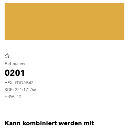
star_border
Farbnummer
0201
HEX: #DDAB42
RGB: 221/171/66
HBW: 42
Kann kombiniert werden mit