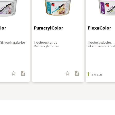
lor
PuracrylColor
FlexaColor
Silikonharzfarbe
Hochdeckende
Hochelastische,
Reinacrylatfarbe
silikonverstärkte 
star_border
description
star_border
description
TSR: ≥ 25