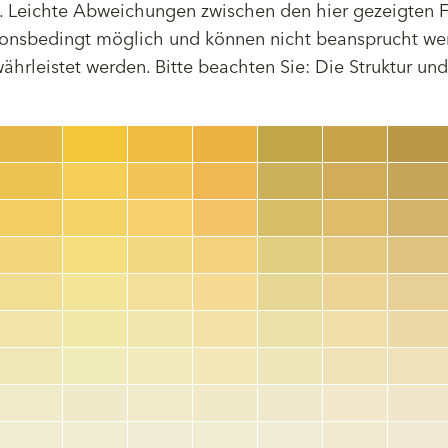
 Leichte Abweichungen zwischen den hier gezeigten F
tionsbedingt möglich und können nicht beansprucht we
hrleistet werden. Bitte beachten Sie: Die Struktur un
Farbnummer
color_name
HEX:
hex_code
RGB:
rgb_code
TSR:
tsr_code
HBW:
hbw_code
Mehr Info