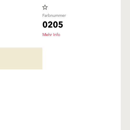
star_border
Farbnummer
0205
Mehr Info