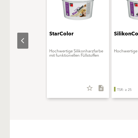
aObjekt
StarColor
SilikonCo
erungsmittelfreie
Hochwertige Silikonharzfarbe
Hochwertige 
onsfarbe - ELF extra
mit funktionellen Füllstoffen
star_border
description
star_border
description
TSR: ≥ 25