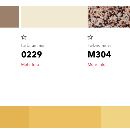
star_border
star_border
Farbnummer
Farbnummer
0229
M304
Mehr Info
Mehr Info