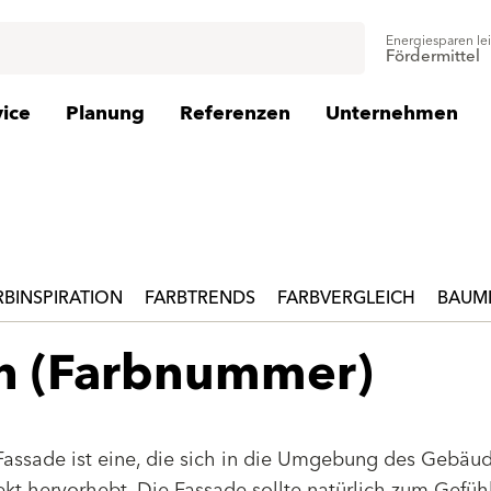
Energiesparen le
Fördermittel
vice
Planung
Referenzen
Unternehmen
RBINSPIRATION
FARBTRENDS
FARBVERGLEICH
BAUMI
en (Farbnummer)
Fassade ist eine, die sich in die Umgebung des Gebäu
jekt hervorhebt. Die Fassade sollte natürlich zum Gefüh