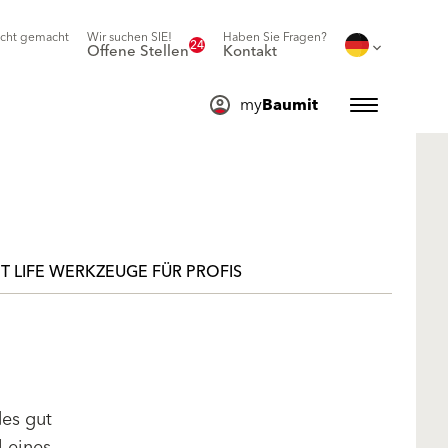
icht gemacht
Wir suchen SIE!
Haben Sie Fragen?
24
Offene Stellen
Kontakt
my
Baumit
T LIFE WERKZEUGE FÜR PROFIS
des gut
l eines