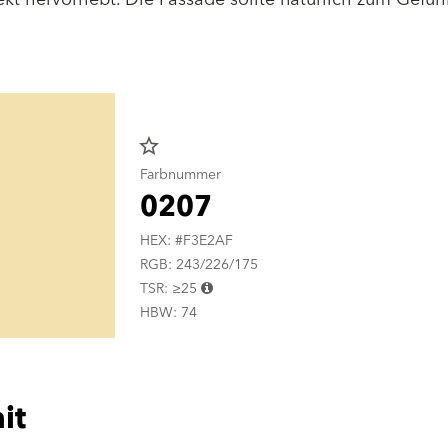
star_border
Farbnummer
0207
HEX: #F3E2AF
RGB: 243/226/175
TSR: ≥25
HBW: 74
it