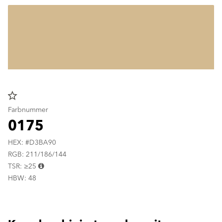
star_border
Farbnummer
0175
HEX: #D3BA90
RGB: 211/186/144
TSR: ≥25
HBW: 48