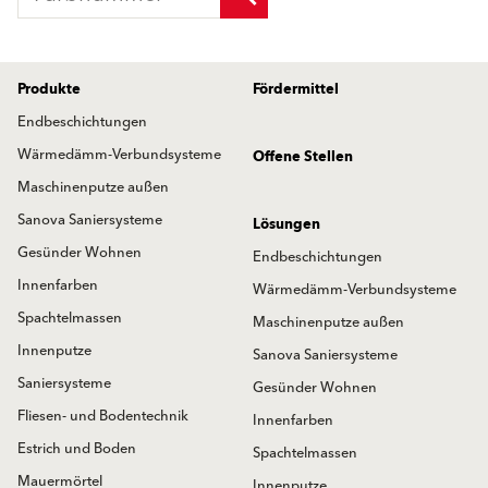
Produkte
Fördermittel
Endbeschichtungen
Wärmedämm-Verbundsysteme
Offene Stellen
Maschinenputze außen
Sanova Saniersysteme
Lösungen
Gesünder Wohnen
Endbeschichtungen
Innenfarben
Wärmedämm-Verbundsysteme
Spachtelmassen
Maschinenputze außen
Innenputze
Sanova Saniersysteme
Saniersysteme
Gesünder Wohnen
Fliesen- und Bodentechnik
Innenfarben
Estrich und Boden
Spachtelmassen
Mauermörtel
Innenputze