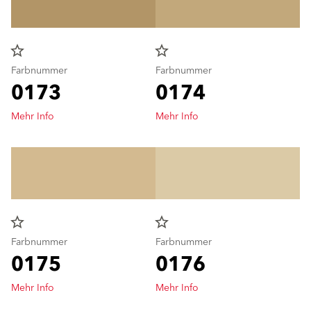
star_border
star_border
Farbnummer
Farbnummer
0173
0174
Mehr Info
Mehr Info
star_border
star_border
Farbnummer
Farbnummer
0175
0176
Mehr Info
Mehr Info