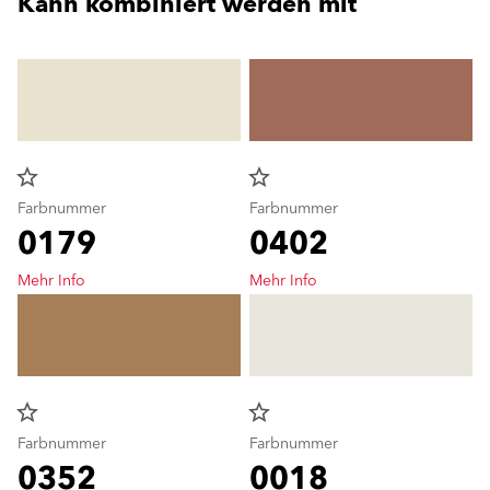
Kann kombiniert werden mit
star_border
star_border
Farbnummer
Farbnummer
0179
0402
Mehr Info
Mehr Info
star_border
star_border
Farbnummer
Farbnummer
0352
0018