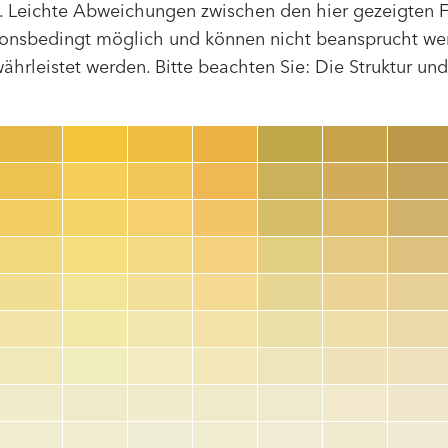
 Leichte Abweichungen zwischen den hier gezeigten F
tionsbedingt möglich und können nicht beansprucht we
hrleistet werden. Bitte beachten Sie: Die Struktur un
Farbnummer
color_name
HEX:
hex_code
RGB:
rgb_code
TSR:
tsr_code
HBW:
hbw_code
Mehr Info