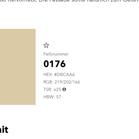
star_border
Farbnummer
0176
HEX: #DBCAA6
RGB: 219/202/166
TSR: ≥25
HBW: 57
it