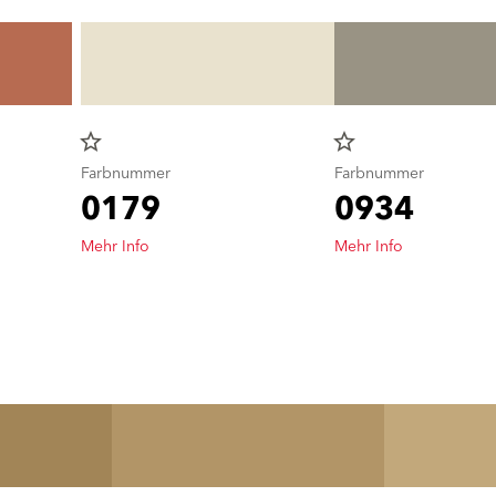
star_border
star_border
Farbnummer
Farbnummer
0179
0934
Mehr Info
Mehr Info