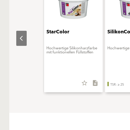
aObjekt
StarColor
SilikonCo
erungsmittelfreie
Hochwertige Silikonharzfarbe
Hochwertige 
onsfarbe - ELF extra
mit funktionellen Füllstoffen
star_border
description
star_border
description
TSR: ≥ 25