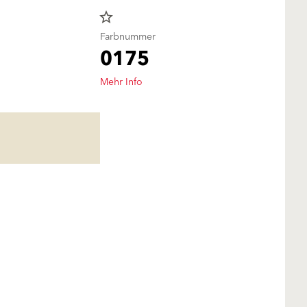
star_border
Farbnummer
0175
Mehr Info