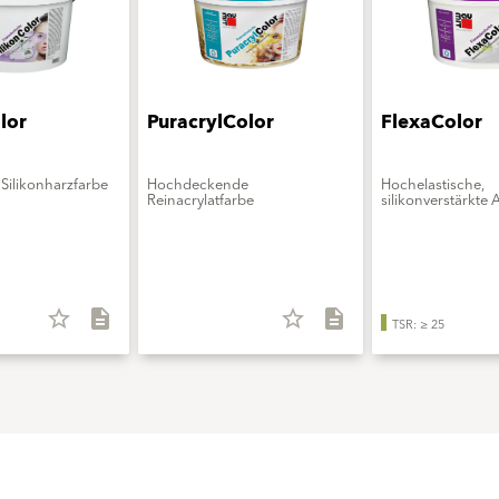
lor
PuracrylColor
FlexaColor
Silikonharzfarbe
Hochdeckende
Hochelastische,
Reinacrylatfarbe
silikonverstärkte 
star_border
description
star_border
description
TSR: ≥ 25