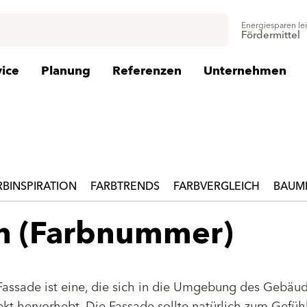
Energiesparen le
Fördermittel
vice
Planung
Referenzen
Unternehmen
RBINSPIRATION
FARBTRENDS
FARBVERGLEICH
BAUMI
en (Farbnummer)
Fassade ist eine, die sich in die Umgebung des Gebäu
jekt hervorhebt. Die Fassade sollte natürlich zum Gefüh