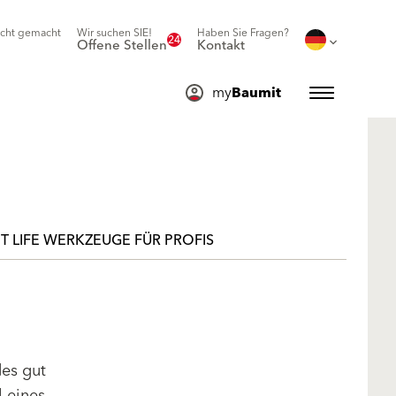
icht gemacht
Wir suchen SIE!
Haben Sie Fragen?
24
Offene Stellen
Kontakt
my
Baumit
T LIFE WERKZEUGE FÜR PROFIS
des gut
l eines