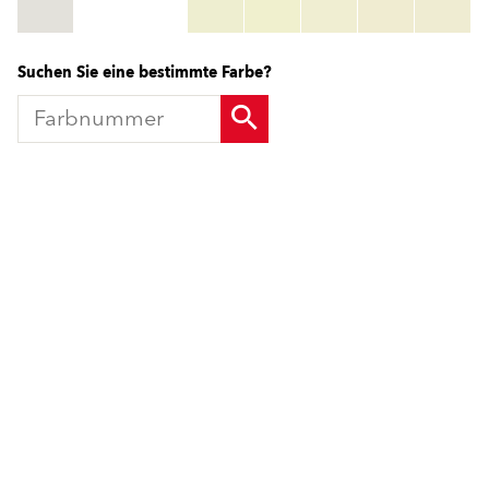
HBW:
hbw_code
Mehr Info
Suchen Sie eine bestimmte Farbe?
Produkte
Fördermittel
Endbeschichtungen
Wärmedämm-Verbundsysteme
Offene Stellen
Maschinenputze außen
Sanova Saniersysteme
Lösungen
Gesünder Wohnen
Endbeschichtungen
Innenfarben
Wärmedämm-Verbundsysteme
Spachtelmassen
Maschinenputze außen
Innenputze
Sanova Saniersysteme