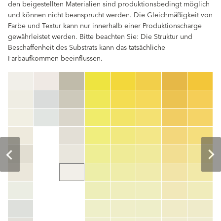
den beigestellten Materialien sind produktionsbedingt möglich
und können nicht beansprucht werden. Die Gleichmäßigkeit von
Farbe und Textur kann nur innerhalb einer Produktionscharge
gewährleistet werden. Bitte beachten Sie: Die Struktur und
Beschaffenheit des Substrats kann das tatsächliche
Farbaufkommen beeinflussen.
clear
Farbnummer
color_name
HEX:
hex_code
RGB:
rgb_code
TSR:
tsr_code