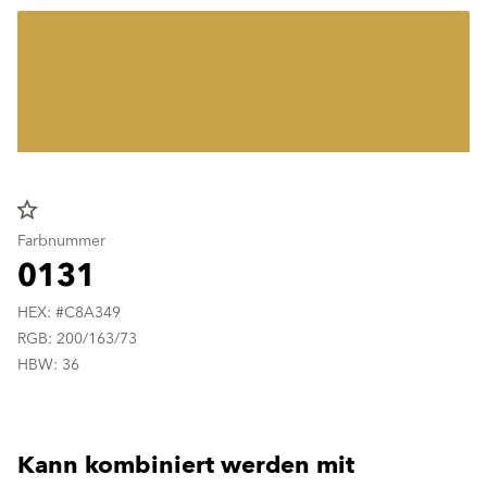
star_border
Farbnummer
0131
HEX: #C8A349
RGB: 200/163/73
HBW: 36
Kann kombiniert werden mit