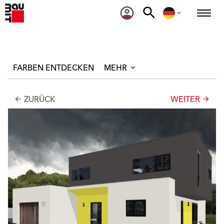
FARBEN ENTDECKEN
MEHR
ZURÜCK
WEITER
arrow_back
arrow_forward