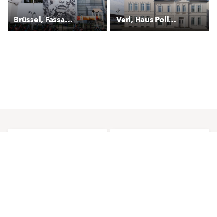
Brüssel, Fassadenkunst von Vhils
Verl, Haus Pollmeier
StarColor
SilikonColor