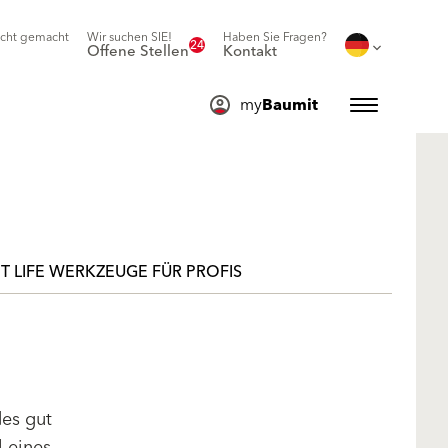
icht gemacht
Wir suchen SIE!
Haben Sie Fragen?
24
Offene Stellen
Kontakt
my
Baumit
T LIFE WERKZEUGE FÜR PROFIS
des gut
l eines