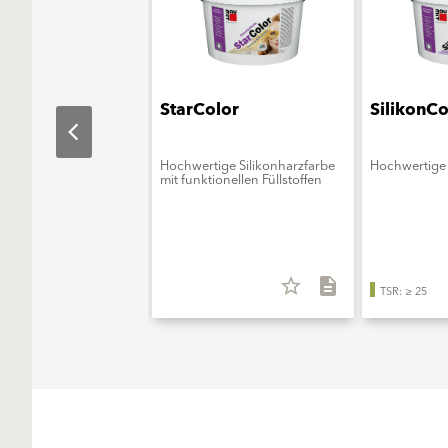
aObjekt
StarColor
SilikonCo
erungsmittelfreie
Hochwertige Silikonharzfarbe
Hochwertige 
onsfarbe - ELF extra
mit funktionellen Füllstoffen
star_border
description
star_border
description
TSR: ≥ 25