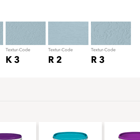
Textur-Code
color_name
Textur-Code
Textur-Code
Textur-Code
K 3
R 2
R 3