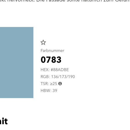
star_border
Farbnummer
0783
HEX: #88ADBE
RGB: 136/173/190
TSR: ≥25
HBW: 39
it