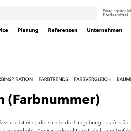
Energiesparen le
Fördermittel
vice
Planung
Referenzen
Unternehmen
RBINSPIRATION
FARBTRENDS
FARBVERGLEICH
BAUMI
en (Farbnummer)
Fassade ist eine, die sich in die Umgebung des Gebäu
jekt hervorhebt. Die Fassade sollte natürlich zum Gefüh