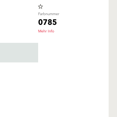
star_border
Farbnummer
0785
Mehr Info