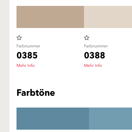
star_border
star_border
Farbnummer
Farbnummer
0385
0388
Mehr Info
Mehr Info
Farbtöne