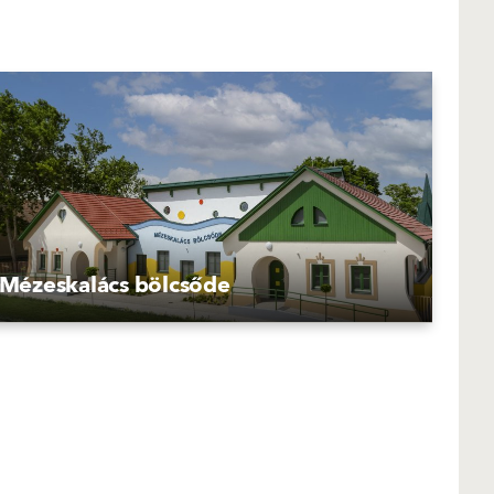
Mézeskalács bölcsőde