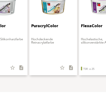
lor
PuracrylColor
FlexaColor
Silikonharzfarbe
Hochdeckende
Hochelastische,
Reinacrylatfarbe
silikonverstärkte 
star_border
description
star_border
description
TSR: ≥ 25