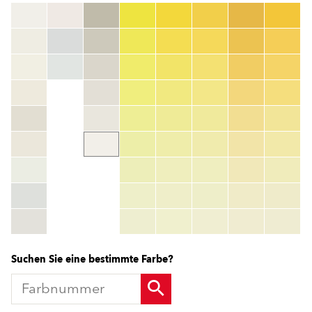
Farbnummer
color_name
HEX:
hex_code
RGB:
rgb_code
TSR:
tsr_code
HBW:
hbw_code
Mehr Info
Suchen Sie eine bestimmte Farbe?