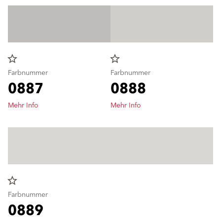
star_border
star_border
Farbnummer
Farbnummer
0887
0888
Mehr Info
Mehr Info
star_border
Farbnummer
0889