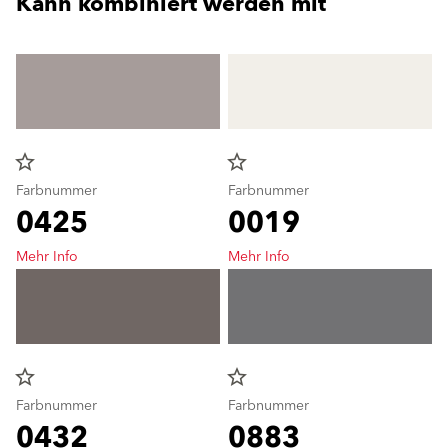
Kann kombiniert werden mit
star_border
star_border
Farbnummer
Farbnummer
0425
0019
Mehr Info
Mehr Info
star_border
star_border
Farbnummer
Farbnummer
0432
0883