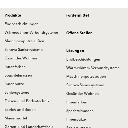
Produkte
Fördermittel
Endbeschichtungen
Wärmedämm-Verbundsysteme
Offene Stellen
Maschinenputze außen
Sanova Saniersysteme
Lösungen
Gesünder Wohnen
Endbeschichtungen
Innenfarben
Wärmedämm-Verbundsysteme
Spachtelmassen
Maschinenputze außen
Innenputze
Sanova Saniersysteme
Saniersysteme
Gesünder Wohnen
Fliesen- und Bodentechnik
Innenfarben
Estrich und Boden
Spachtelmassen
Mauermörtel
Innenputze
Garten- und Landschaftsbau