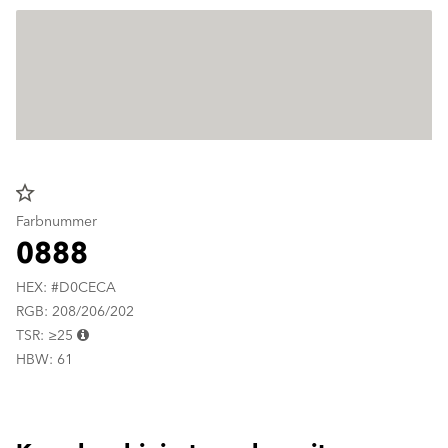
star_border
Farbnummer
0888
HEX: #D0CECA
RGB: 208/206/202
TSR: ≥25
HBW: 61