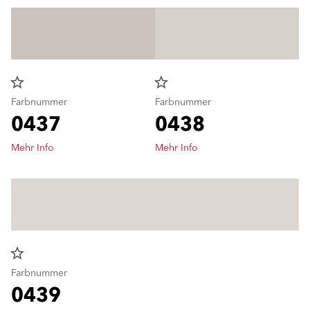
star_border
star_border
Farbnummer
Farbnummer
0437
0438
Mehr Info
Mehr Info
star_border
Farbnummer
0439