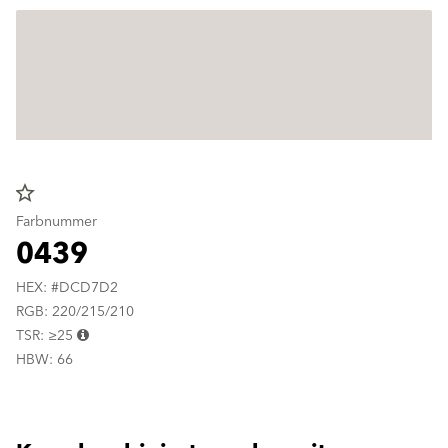
star_border
Farbnummer
0439
HEX: #DCD7D2
RGB: 220/215/210
TSR: ≥25
HBW: 66