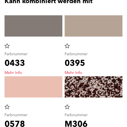
Kann kombiniert werden mit
star_border
star_border
Farbnummer
Farbnummer
0433
0395
Mehr Info
Mehr Info
star_border
star_border
Farbnummer
Farbnummer
0578
M306