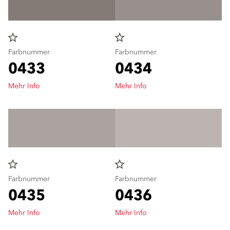
star_border
star_border
Farbnummer
Farbnummer
0433
0434
Mehr Info
Mehr Info
star_border
star_border
Farbnummer
Farbnummer
0435
0436
Mehr Info
Mehr Info