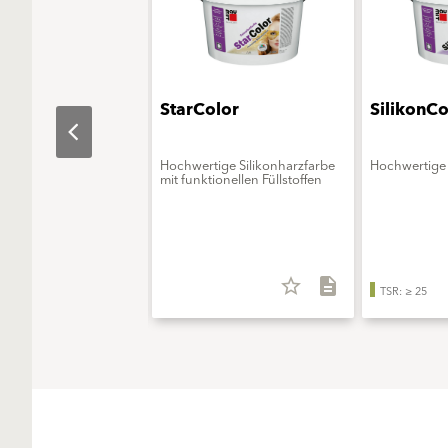
aObjekt
StarColor
SilikonCo
erungsmittelfreie
Hochwertige Silikonharzfarbe
Hochwertige 
onsfarbe - ELF extra
mit funktionellen Füllstoffen
star_border
description
star_border
description
TSR: ≥ 25