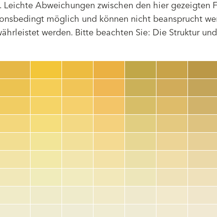
 Leichte Abweichungen zwischen den hier gezeigten F
tionsbedingt möglich und können nicht beansprucht we
hrleistet werden. Bitte beachten Sie: Die Struktur un
Farbnummer
color_name
HEX:
hex_code
RGB:
rgb_code
TSR:
tsr_code
HBW:
hbw_code
Mehr Info