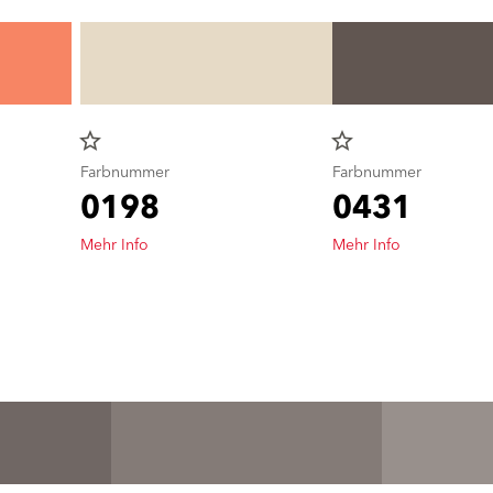
star_border
star_border
Farbnummer
Farbnummer
0198
0431
Mehr Info
Mehr Info