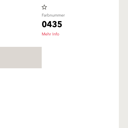
star_border
Farbnummer
0435
Mehr Info