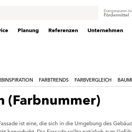
Energiesparen le
Fördermittel
vice
Planung
Referenzen
Unternehmen
RBINSPIRATION
FARBTRENDS
FARBVERGLEICH
BAUMI
en (Farbnummer)
Fassade ist eine, die sich in die Umgebung des Gebäu
jekt hervorhebt. Die Fassade sollte natürlich zum Gefüh