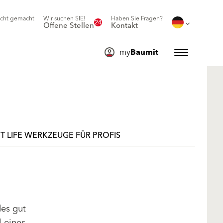
icht gemacht
Wir suchen SIE!
Haben Sie Fragen?
24
Offene Stellen
Kontakt
my
Baumit
T LIFE WERKZEUGE FÜR PROFIS
des gut
l eines