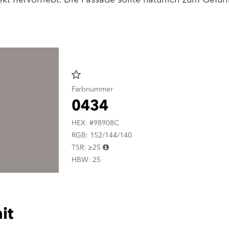
star_border
Farbnummer
0434
HEX: #98908C
RGB: 152/144/140
TSR: ≥25
HBW: 25
it