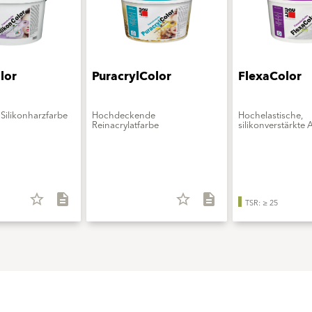
lor
PuracrylColor
FlexaColor
Silikonharzfarbe
Hochdeckende
Hochelastische,
Reinacrylatfarbe
silikonverstärkte 
star_border
description
star_border
description
TSR: ≥ 25