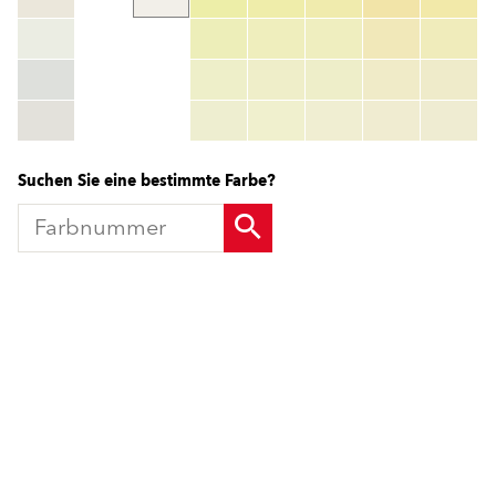
color_name
HEX:
hex_code
RGB:
rgb_code
TSR:
tsr_code
HBW:
hbw_code
Mehr Info
Suchen Sie eine bestimmte Farbe?
Produkte
Fördermittel
Endbeschichtungen
Wärmedämm-Verbundsysteme
Offene Stellen
Maschinenputze außen
Sanova Saniersysteme
Lösungen
Gesünder Wohnen
Endbeschichtungen