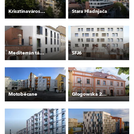
Krisztinavárosi elegáns lakóépület
Stara Hladnjača
Mediterrán társasház Pécsett
SFJ6
Motobécane
Głogowska 27 - Kamienica