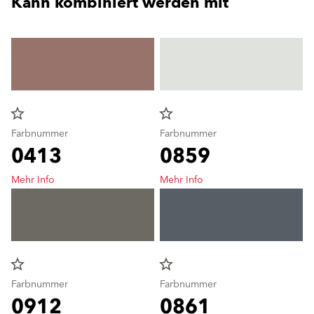
Kann kombiniert werden mit
star_border
star_border
Farbnummer
Farbnummer
0413
0859
Mehr Info
Mehr Info
star_border
star_border
Farbnummer
Farbnummer
0912
0861