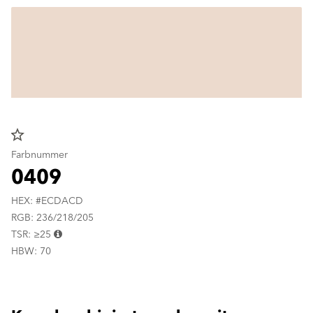
star_border
Farbnummer
0409
HEX: #ECDACD
RGB: 236/218/205
TSR: ≥25
HBW: 70