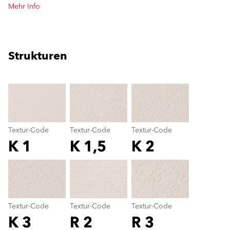
Mehr Info
Strukturen
clear
Textur-Code
Textur-Code
Textur-Code
K 1
K 1,5
K 2
Textur-Code
color_name
Textur-Code
Textur-Code
Textur-Code
K 3
R 2
R 3