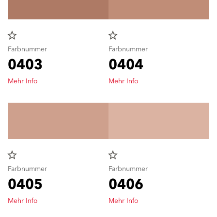
star_border
star_border
Farbnummer
Farbnummer
0403
0404
Mehr Info
Mehr Info
star_border
star_border
Farbnummer
Farbnummer
0405
0406
Mehr Info
Mehr Info