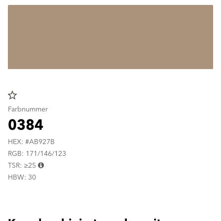
star_border
Farbnummer
0384
HEX: #AB927B
RGB: 171/146/123
TSR: ≥25
HBW: 30