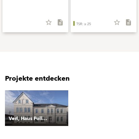
star_border
description
star_border
description
TSR: ≥ 25
Projekte entdecken
Verl, Haus Pollmeier