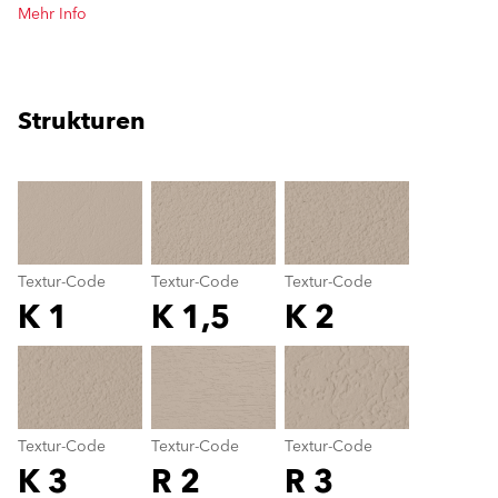
Mehr Info
Strukturen
clear
Textur-Code
Textur-Code
Textur-Code
K 1
K 1,5
K 2
Textur-Code
color_name
Textur-Code
Textur-Code
Textur-Code
K 3
R 2
R 3