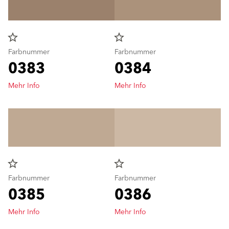
star_border
star_border
Farbnummer
Farbnummer
0383
0384
Mehr Info
Mehr Info
star_border
star_border
Farbnummer
Farbnummer
0385
0386
Mehr Info
Mehr Info