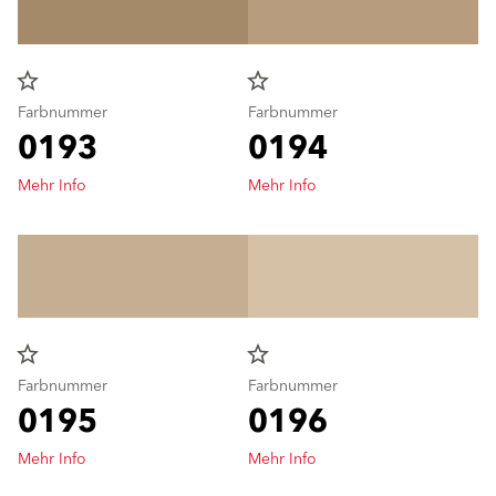
star_border
star_border
Farbnummer
Farbnummer
0193
0194
Mehr Info
Mehr Info
star_border
star_border
Farbnummer
Farbnummer
0195
0196
Mehr Info
Mehr Info