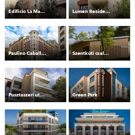
Edificio La Mar 15
Lumen Residences
Paulino Caballero 47
Szentkúti családi apartmanok
Pusztaszeri utcai társasház
Green Park