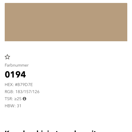
star_border
Farbnummer
0194
HEX: #B79D7E
RGB: 183/157/126
TSR: ≥25
HBW: 31