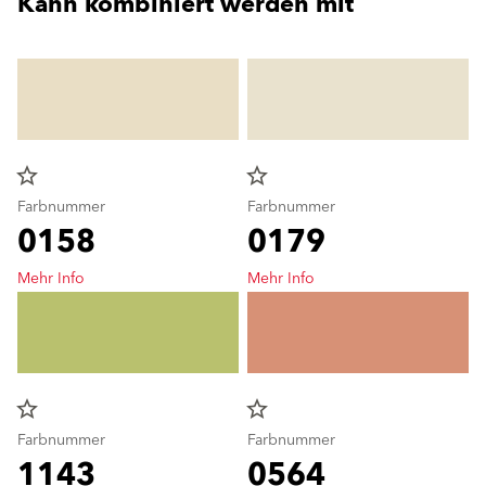
Kann kombiniert werden mit
star_border
star_border
Farbnummer
Farbnummer
0158
0179
Mehr Info
Mehr Info
star_border
star_border
Farbnummer
Farbnummer
1143
0564