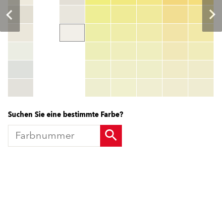
Farbnummer
color_name
HEX:
hex_code
RGB:
rgb_code
TSR:
tsr_code
HBW:
hbw_code
Mehr Info
Suchen Sie eine bestimmte Farbe?
Produkte
Fördermittel
Endbeschichtungen
Wärmedämm-Verbundsysteme
Offene Stellen