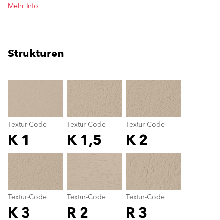
Mehr Info
Strukturen
clear
Textur-Code
Textur-Code
Textur-Code
K 1
K 1,5
K 2
Textur-Code
color_name
Textur-Code
Textur-Code
Textur-Code
K 3
R 2
R 3