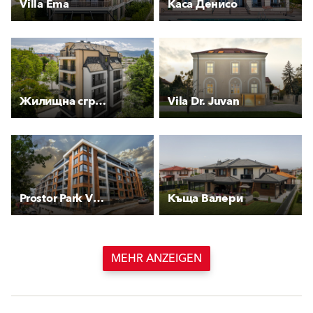
Villa Ema
Каса Денисо
Жилищна сграда Стевес
Vila Dr. Juvan
Prostor Park View
Къща Валери
MEHR ANZEIGEN