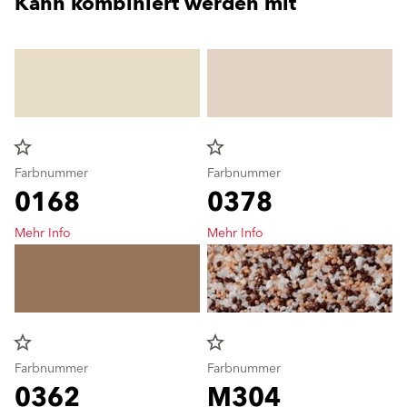
Kann kombiniert werden mit
star_border
star_border
Farbnummer
Farbnummer
0168
0378
Mehr Info
Mehr Info
star_border
star_border
Farbnummer
Farbnummer
0362
M304