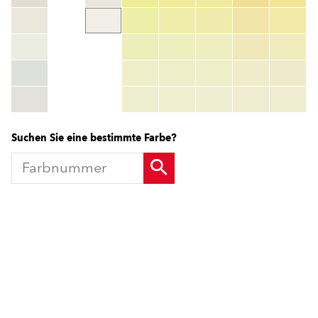
Farbnummer
color_name
HEX:
hex_code
RGB:
rgb_code
TSR:
tsr_code
HBW:
hbw_code
Mehr Info
Suchen Sie eine bestimmte Farbe?
Produkte
Fördermittel
Endbeschichtungen
Wärmedämm-Verbundsysteme
Offene Stellen
Maschinenputze außen
Sanova Saniersysteme