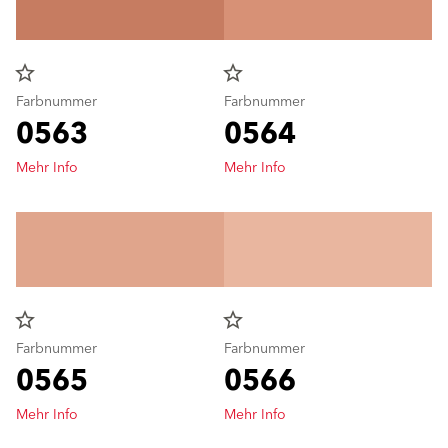
star_border
star_border
Farbnummer
Farbnummer
0563
0564
Mehr Info
Mehr Info
star_border
star_border
Farbnummer
Farbnummer
0565
0566
Mehr Info
Mehr Info