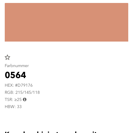
star_border
Farbnummer
0564
HEX: #D79176
RGB: 215/145/118
TSR: ≥25
HBW: 33