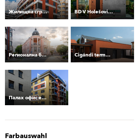
Жилищна сграда “Майт“ - ул. “Мир“
BD V Holešovičkách
Регионална библиотека „Сава Доброплодни“
Cigándi termelői piac
Палах офис енд хоумс
Farbauswahl