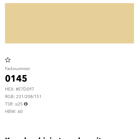
star_border
Farbnummer
0145
HEX: #E7D097
RGB: 231/208/151
TSR: ≥25
HBW: 60