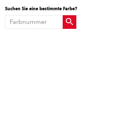
Suchen Sie eine bestimmte Farbe?
Produkte
Fördermittel
Endbeschichtungen
Wärmedämm-Verbundsysteme
Offene Stellen
Maschinenputze außen
Sanova Saniersysteme
Lösungen
Gesünder Wohnen
Endbeschichtungen
Innenfarben
Wärmedämm-Verbundsysteme
Spachtelmassen
Maschinenputze außen
Innenputze
Sanova Saniersysteme
Saniersysteme
Gesünder Wohnen