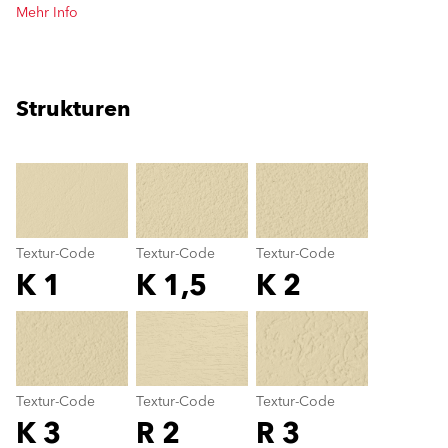
Mehr Info
Strukturen
clear
Textur-Code
Textur-Code
Textur-Code
K 1
K 1,5
K 2
Textur-Code
color_name
Textur-Code
Textur-Code
Textur-Code
K 3
R 2
R 3