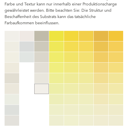
Farbe und Textur kann nur innerhalb einer Produktionscharge
gewährleistet werden. Bitte beachten Sie: Die Struktur und
Beschaffenheit des Substrats kann das tatsächliche
Farbaufkommen beeinflussen.
clear
Farbnummer
color_name
HEX:
hex_code
RGB:
rgb_code
TSR:
tsr_code
HBW:
hbw_code
Mehr Info