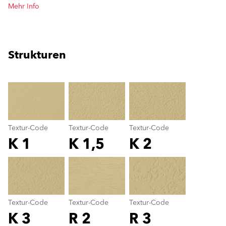
Mehr Info
Strukturen
clear
Textur-Code
Textur-Code
Textur-Code
K 1
K 1,5
K 2
Textur-Code
color_name
Textur-Code
Textur-Code
Textur-Code
K 3
R 2
R 3