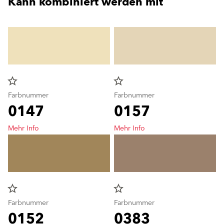
Kann kombiniert werden mit
star_border
star_border
Farbnummer
Farbnummer
0147
0157
Mehr Info
Mehr Info
star_border
star_border
Farbnummer
Farbnummer
0152
0383