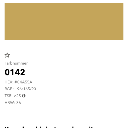
star_border
Farbnummer
0142
HEX: #C4A55A
RGB: 196/165/90
TSR: ≥25
HBW: 36