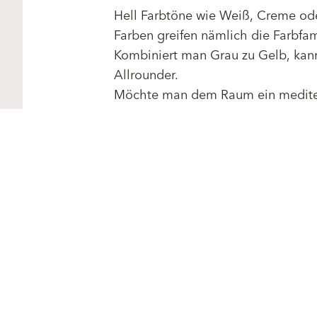
Hell Farbtöne wie Weiß, Creme ode
Farben greifen nämlich die Farbfami
Kombiniert man Grau zu Gelb, kann
Allrounder.
Möchte man dem Raum ein mediter
kombinieren.
MEHR ERFAHREN
Ähnliche Inhalte