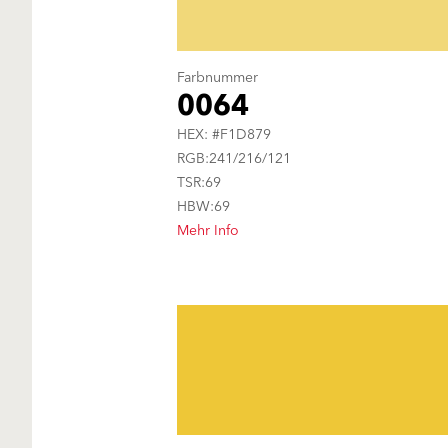
Farbnummer
0064
HEX: #F1D879
RGB:241/216/121
TSR:69
HBW:69
Mehr Info