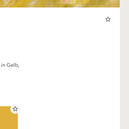
star_border
in Gelb,
star_border