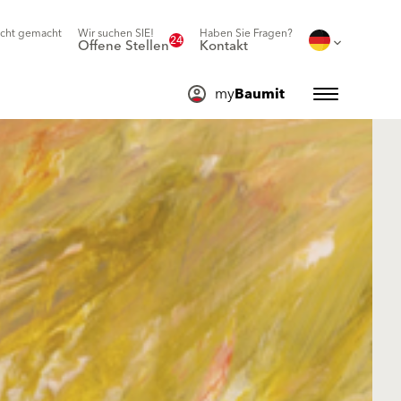
icht gemacht
Wir suchen SIE!
Haben Sie Fragen?
24
Offene Stellen
Kontakt
my
Baumit