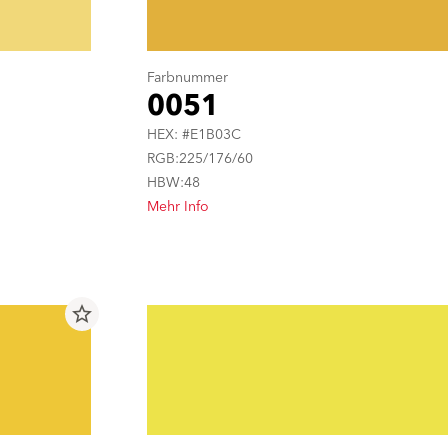
Farbnummer
0051
HEX: #E1B03C
RGB:225/176/60
HBW:48
Mehr Info
star_border