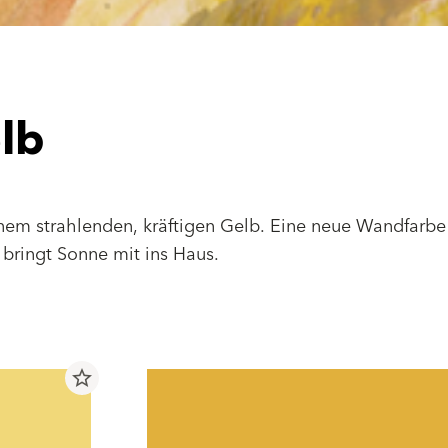
lb
nem strahlenden, kräftigen Gelb. Eine neue Wandfarbe 
d bringt Sonne mit ins Haus.
star_border