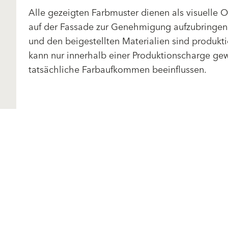
Alle gezeigten Farbmuster dienen als visuelle 
auf der Fassade zur Genehmigung aufzubringen.
und den beigestellten Materialien sind produk
kann nur innerhalb einer Produktionscharge gewä
tatsächliche Farbaufkommen beeinflussen.
Produkte
Fördermittel
Endbeschichtungen
Wärmedämm-
Service
Verbundsysteme
Technische Zusatzinfos
Maschinenputze außen
Verarbeitungsanleitunge
Sanova Saniersysteme
Formblätter
Gesünder Wohnen
Detailzeichnungen
Innenfarben