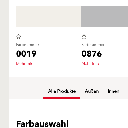
star_border
star_border
Farbnummer
Farbnummer
0019
0876
Mehr Info
Mehr Info
Alle Produkte
Außen
Innen
Farbauswahl