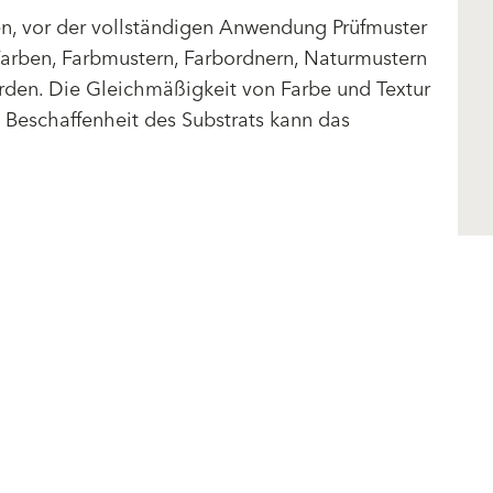
len, vor der vollständigen Anwendung Prüfmuster
arben, Farbmustern, Farbordnern, Naturmustern
clear
rden. Die Gleichmäßigkeit von Farbe und Textur
d Beschaffenheit des Substrats kann das
Folge uns
Teilen