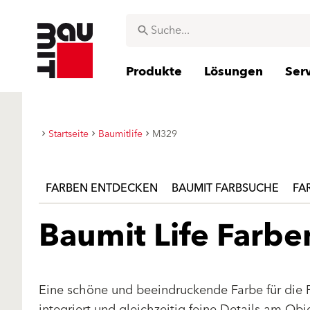
Produkte
Lösungen
Ser
Startseite
Baumitlife
M329
FARBEN ENTDECKEN
BAUMIT FARBSUCHE
FA
Baumit Life Farb
Eine schöne und beeindruckende Farbe für die 
integriert und gleichzeitig feine Details am Ob