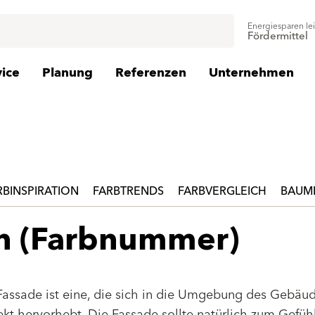
Energiesparen le
Fördermittel
vice
Planung
Referenzen
Unternehmen
RBINSPIRATION
FARBTRENDS
FARBVERGLEICH
BAUMI
en (Farbnummer)
Fassade ist eine, die sich in die Umgebung des Gebäu
jekt hervorhebt. Die Fassade sollte natürlich zum Gefüh