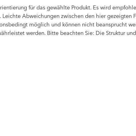
Orientierung für das gewählte Produkt. Es wird empfoh
 Leichte Abweichungen zwischen den hier gezeigten F
tionsbedingt möglich und können nicht beansprucht we
Farbnummer
color_name
hrleistet werden. Bitte beachten Sie: Die Struktur un
HEX:
hex_code
RGB:
rgb_code
TSR:
tsr_code
HBW:
hbw_code
Offene Stellen
Lösungen
Mehr Info
Endbeschichtungen
Wärmedämm-
Planung
Verbundsysteme
Technische Produktinfos
Maschinenputze außen
n
Zulassungen und
Sanova Saniersysteme
Richtlinien
Gesünder Wohnen
Ausschreibungstexte
Innenfarben