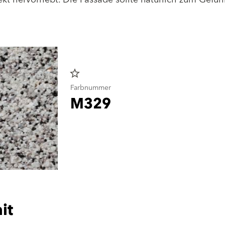
star_border
Farbnummer
M329
it