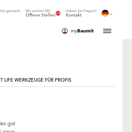
icht gemacht
Wir suchen SIE!
Haben Sie Fragen?
24
Offene Stellen
Kontakt
my
Baumit
T LIFE WERKZEUGE FÜR PROFIS
des gut
l eines