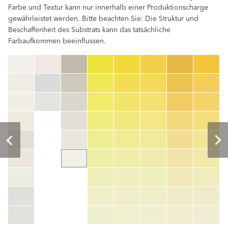
Farbe und Textur kann nur innerhalb einer Produktionscharge
gewährleistet werden. Bitte beachten Sie: Die Struktur und
Beschaffenheit des Substrats kann das tatsächliche
Farbaufkommen beeinflussen.
clear
Farbnummer
color_name
HEX:
hex_code
RGB:
rgb_code
TSR:
tsr_code
HBW:
hbw_code
Mehr Info