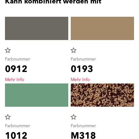
Kann kombiniert werden mit
star_border
star_border
Farbnummer
Farbnummer
0912
0193
Mehr Info
Mehr Info
star_border
star_border
Farbnummer
Farbnummer
1012
M318