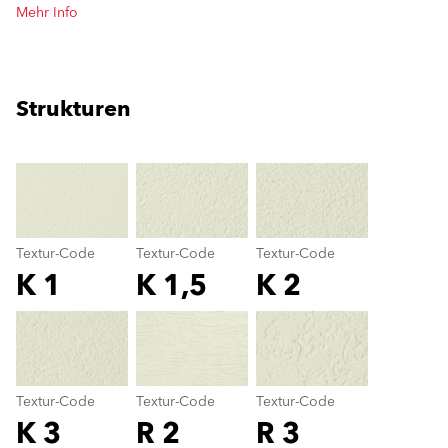
Mehr Info
Strukturen
clear
Textur-Code
Textur-Code
Textur-Code
K 1
K 1,5
K 2
Textur-Code
color_name
Textur-Code
Textur-Code
Textur-Code
K 3
R 2
R 3