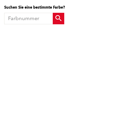
Suchen Sie eine bestimmte Farbe?
Produkte
Fördermittel
Endbeschichtungen
Wärmedämm-Verbundsysteme
Offene Stellen
Maschinenputze außen
Sanova Saniersysteme
Lösungen
Gesünder Wohnen
Endbeschichtungen
Innenfarben
Wärmedämm-Verbundsysteme
Spachtelmassen
Maschinenputze außen
Innenputze
Sanova Saniersysteme
Saniersysteme
Gesünder Wohnen