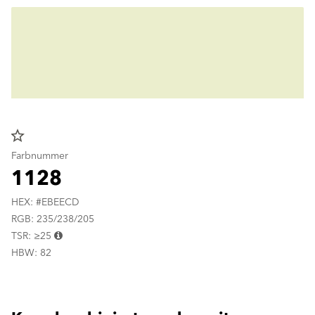
star_border
Farbnummer
1128
HEX: #EBEECD
RGB: 235/238/205
TSR: ≥25
HBW: 82