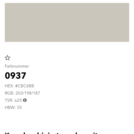
star_border
Farbnummer
0937
HEX: #CBC6BB
RGB: 203/198/187
TSR: ≥25
HBW: 55