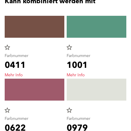
Kann kombiniert werden mit
star_border
star_border
Farbnummer
Farbnummer
0411
1001
Mehr Info
Mehr Info
star_border
star_border
Farbnummer
Farbnummer
0622
0979