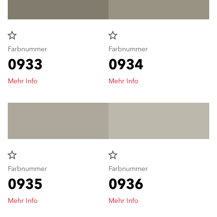
star_border
star_border
Farbnummer
Farbnummer
0933
0934
Mehr Info
Mehr Info
star_border
star_border
Farbnummer
Farbnummer
0935
0936
Mehr Info
Mehr Info