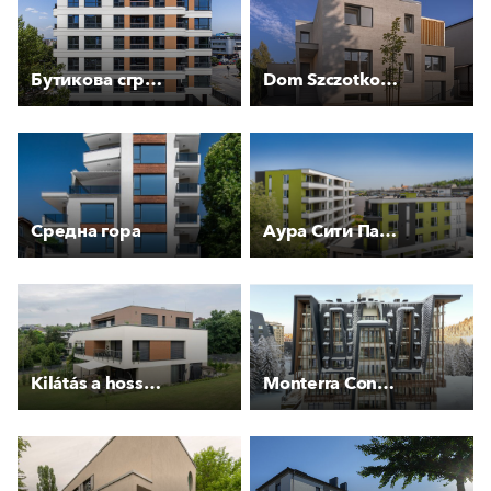
Бутикова сграда “МИЛЕНИУМ РЕЗИДЕНС“
Dom Szczotkowany
Средна гора
Аура Сити Парк
Kilátás a hosszú rétre
Monterra Concept Termag