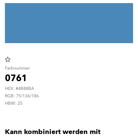
star_border
Farbnummer
0761
HEX: #4B88BA
RGB: 75/136/186
HBW: 25
Kann kombiniert werden mit