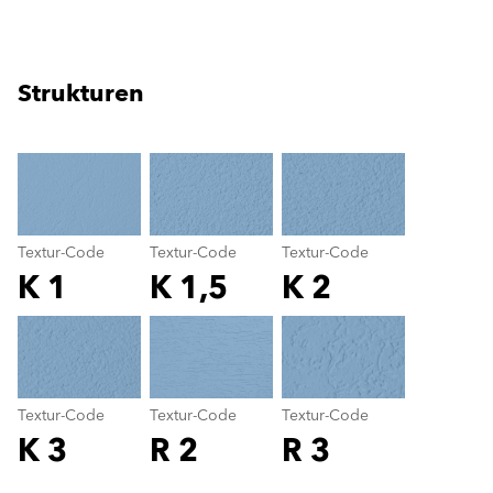
Strukturen
clear
Textur-Code
Textur-Code
Textur-Code
K 1
K 1,5
K 2
Textur-Code
color_name
Textur-Code
Textur-Code
Textur-Code
K 3
R 2
R 3