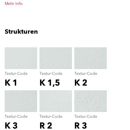
Mehr Info
Strukturen
clear
Textur-Code
Textur-Code
Textur-Code
K 1
K 1,5
K 2
Textur-Code
color_name
Textur-Code
Textur-Code
Textur-Code
K 3
R 2
R 3