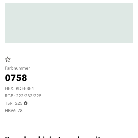
star_border
Farbnummer
0758
HEX: #DEE8E4
RGB: 222/232/228
TSR: ≥25
HBW: 78