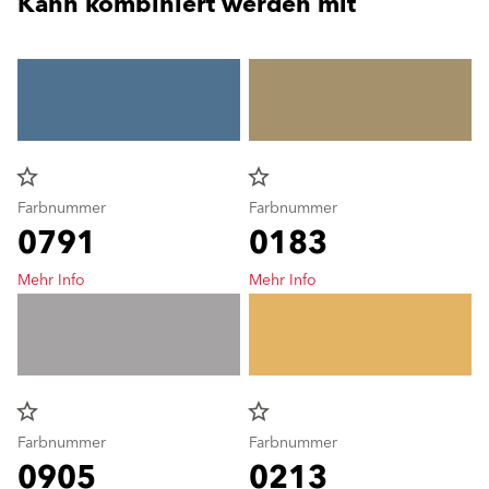
Kann kombiniert werden mit
star_border
star_border
Farbnummer
Farbnummer
0791
0183
Mehr Info
Mehr Info
star_border
star_border
Farbnummer
Farbnummer
0905
0213