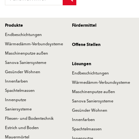
Produkte
Fördermittel
Endbeschichtungen
Wärmedämm-Verbundsysteme
Offene Stellen
Maschinenputze außen
Sanova Saniersysteme
Lösungen
Gesünder Wohnen
Endbeschichtungen
Innenfarben
Wärmedämm-Verbundsysteme
Spachtelmassen
Maschinenputze außen
Innenputze
Sanova Saniersysteme
Saniersysteme
Gesünder Wohnen
Fliesen- und Bodentechnik
Innenfarben
Estrich und Boden
Spachtelmassen
Mauermörtel
Innenputze