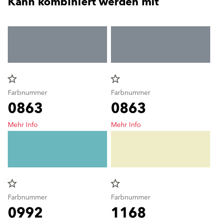
Kann kombiniert werden mit
star_border
star_border
Farbnummer
Farbnummer
0863
0863
Mehr Info
Mehr Info
star_border
star_border
Farbnummer
Farbnummer
0992
1168