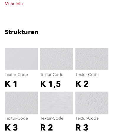
Mehr Info
Strukturen
clear
Textur-Code
Textur-Code
Textur-Code
K 1
K 1,5
K 2
Textur-Code
color_name
Textur-Code
Textur-Code
Textur-Code
K 3
R 2
R 3