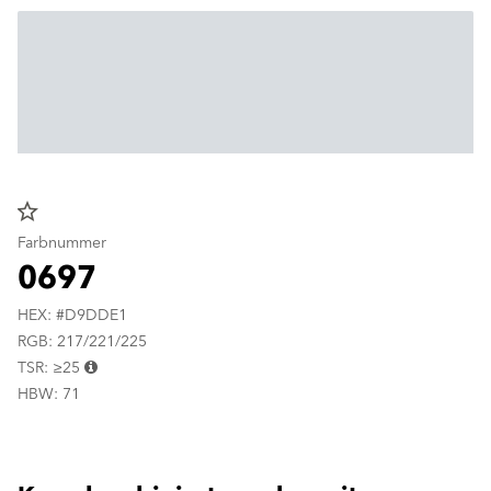
star_border
Farbnummer
0697
HEX: #D9DDE1
RGB: 217/221/225
TSR: ≥25
HBW: 71