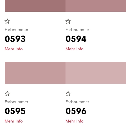
star_border
star_border
Farbnummer
Farbnummer
0593
0594
Mehr Info
Mehr Info
star_border
star_border
Farbnummer
Farbnummer
0595
0596
Mehr Info
Mehr Info