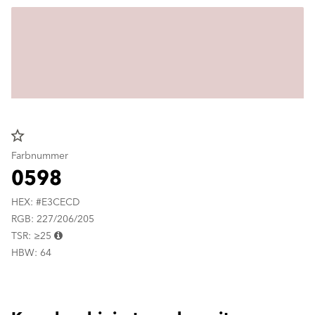
star_border
Farbnummer
0598
HEX: #E3CECD
RGB: 227/206/205
TSR: ≥25
HBW: 64