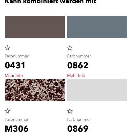
Kann kombiniert werden mit
star_border
star_border
Farbnummer
Farbnummer
0431
0862
Mehr Info
Mehr Info
star_border
star_border
Farbnummer
Farbnummer
M306
0869