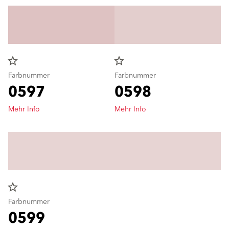
star_border
star_border
Farbnummer
Farbnummer
0597
0598
Mehr Info
Mehr Info
star_border
Farbnummer
0599