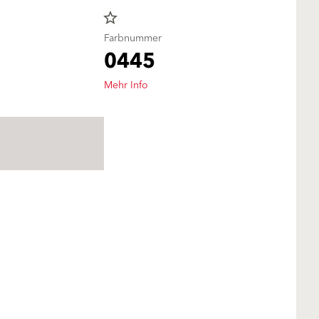
star_border
Farbnummer
0445
Mehr Info