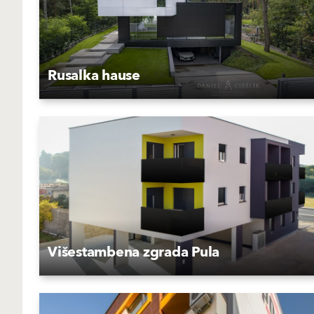
Rusalka hause
Višestambena zgrada Pula