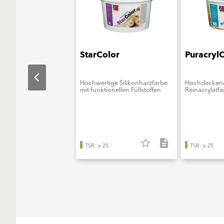
aObjekt
StarColor
Puracryl
erungsmittelfreie
Hochwertige Silikonharzfarbe
Hochdecken
onsfarbe - ELF extra
mit funktionellen Füllstoffen
Reinacrylatfa
star_border
description
star_border
description
TSR: ≥ 25
TSR: ≥ 25