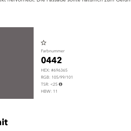
star_border
Farbnummer
0442
HEX: #696365
RGB: 105/99/101
TSR: <25
HBW: 11
it