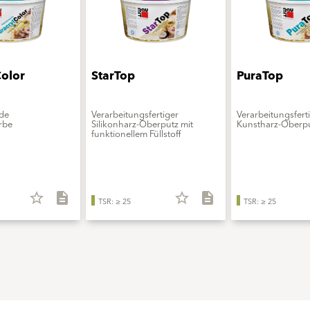
Color
StarTop
PuraTop
de
Verarbeitungsfertiger
Verarbeitungsfert
rbe
Silikonharz-Oberputz mit
Kunstharz-Oberp
funktionellem Füllstoff
star_border
description
star_border
description
TSR: ≥ 25
TSR: ≥ 25