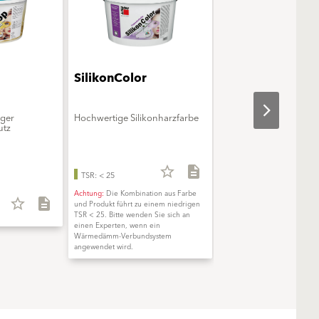
SilikonColor
FlexaColor
iger
Hochwertige Silikonharzfarbe
Hochelastische,
utz
silikonverstärkte Acryl
star_border
description
star_b
TSR: < 25
TSR: < 25
Achtung:
Die Kombination aus Farbe
Achtung:
Die Kombination a
star_border
description
und Produkt führt zu einem niedrigen
und Produkt führt zu einem 
TSR < 25. Bitte wenden Sie sich an
TSR < 25. Bitte wenden Sie 
einen Experten, wenn ein
einen Experten, wenn ein
Wärmedämm-Verbundsystem
Wärmedämm-Verbundsyste
angewendet wird.
angewendet wird.