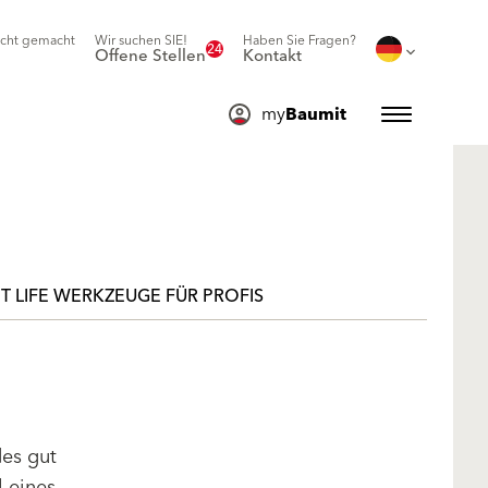
icht gemacht
Wir suchen SIE!
Haben Sie Fragen?
24
Offene Stellen
Kontakt
my
Baumit
T LIFE WERKZEUGE FÜR PROFIS
des gut
l eines