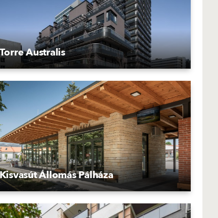
Torre Australis
Kisvasút Állomás Pálháza