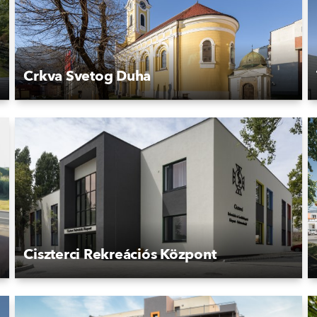
Crkva Svetog Duha
Ciszterci Rekreációs Központ