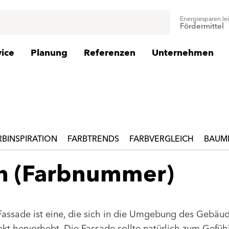
Energiesparen le
Fördermittel
vice
Planung
Referenzen
Unternehmen
RBINSPIRATION
FARBTRENDS
FARBVERGLEICH
BAUMI
en (Farbnummer)
Fassade ist eine, die sich in die Umgebung des Gebäu
jekt hervorhebt. Die Fassade sollte natürlich zum Gefüh