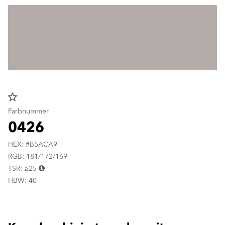
star_border
Farbnummer
0426
HEX: #B5ACA9
RGB: 181/172/169
TSR: ≥25
HBW: 40