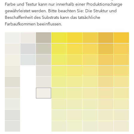
Farbe und Textur kann nur innerhalb einer Produktionscharge
gewährleistet werden. Bitte beachten Sie: Die Struktur und
Beschaffenheit des Substrats kann das tatsächliche
Farbaufkommen beeinflussen.
clear
Farbnummer
color_name
HEX:
hex_code
RGB:
rgb_code
TSR:
tsr_code
HBW:
hbw_code
Mehr Info