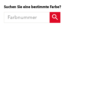
Suchen Sie eine bestimmte Farbe?
Produkte
Fördermittel
Endbeschichtungen
Wärmedämm-Verbundsysteme
Offene Stellen
Maschinenputze außen
Sanova Saniersysteme
Lösungen
Gesünder Wohnen
Endbeschichtungen
Innenfarben
Wärmedämm-Verbundsysteme
Spachtelmassen
Maschinenputze außen
Innenputze
Sanova Saniersysteme
Saniersysteme
Gesünder Wohnen