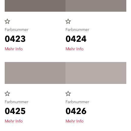
star_border
star_border
Farbnummer
Farbnummer
0423
0424
Mehr Info
Mehr Info
star_border
star_border
Farbnummer
Farbnummer
0425
0426
Mehr Info
Mehr Info