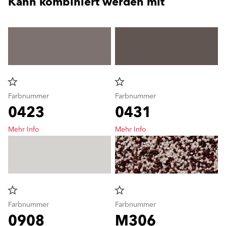
Kann kombiniert werden mit
star_border
star_border
Farbnummer
Farbnummer
0423
0431
Mehr Info
Mehr Info
star_border
star_border
Farbnummer
Farbnummer
0908
M306