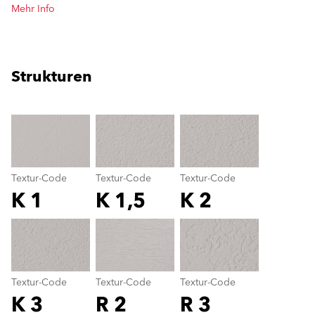
Mehr Info
Strukturen
clear
Textur-Code
Textur-Code
Textur-Code
K 1
K 1,5
K 2
Textur-Code
color_name
Textur-Code
Textur-Code
Textur-Code
K 3
R 2
R 3