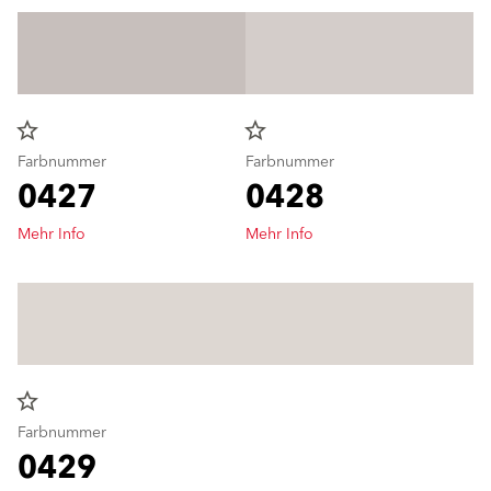
star_border
star_border
Farbnummer
Farbnummer
0427
0428
Mehr Info
Mehr Info
star_border
Farbnummer
0429